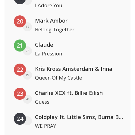
I Adore You
Mark Ambor
20
17
Belong Together
Claude
21
22
La Pression
Kris Kross Amsterdam & Inna
22
19
Queen Of My Castle
Charlie XCX ft. Billie Eilish
23
20
Guess
Coldplay ft. Little Simz, Burna Boy, Elyanna & Tini
24
WE PRAY