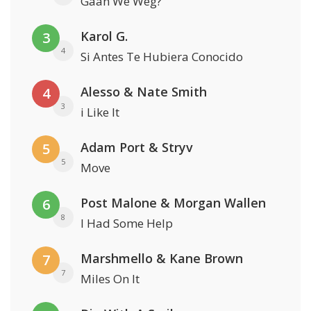
Gaan We Weg?
Karol G.
3
4
Si Antes Te Hubiera Conocido
Alesso & Nate Smith
4
3
i Like It
Adam Port & Stryv
5
5
Move
Post Malone & Morgan Wallen
6
8
I Had Some Help
Marshmello & Kane Brown
7
7
Miles On It