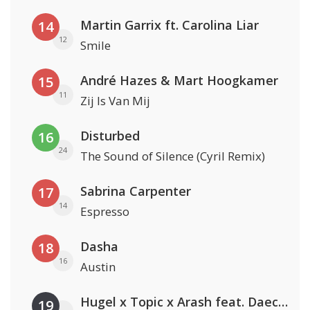
Martin Garrix ft. Carolina Liar
14
12
Smile
André Hazes & Mart Hoogkamer
15
11
Zij Is Van Mij
Disturbed
16
24
The Sound of Silence (Cyril Remix)
Sabrina Carpenter
17
14
Espresso
Dasha
18
16
Austin
Hugel x Topic x Arash feat. Daecolm
19