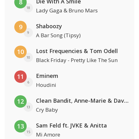
Die With A Smile
8
18
Lady Gaga & Bruno Mars
Shaboozy
9
9
A Bar Song (Tipsy)
Lost Frequencies & Tom Odell
10
10
Black Friday - Pretty Like The Sun
Eminem
11
6
Houdini
Clean Bandit, Anne-Marie & David Guetta
12
13
Cry Baby
Sam Feld ft. JVKE & Anitta
13
15
Mi Amore