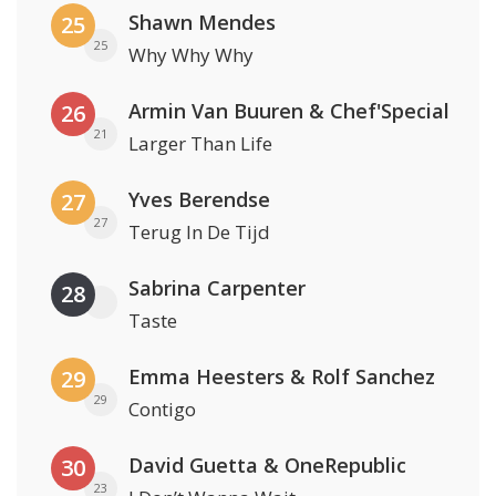
Shawn Mendes
25
25
Why Why Why
Armin Van Buuren & Chef'Special
26
21
Larger Than Life
Yves Berendse
27
27
Terug In De Tijd
Sabrina Carpenter
28
Taste
Emma Heesters & Rolf Sanchez
29
29
Contigo
David Guetta & OneRepublic
30
23