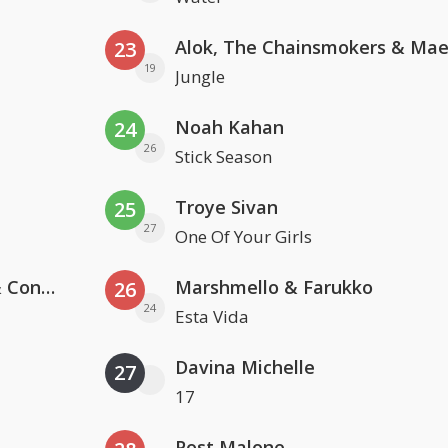
23
19
Jungle
Noah Kahan
24
26
Stick Season
Troye Sivan
25
27
One Of Your Girls
Kris Kross Amsterdam, Sera & Conor Maynard
Marshmello & Farukko
26
24
Esta Vida
Davina Michelle
27
17
Post Malone