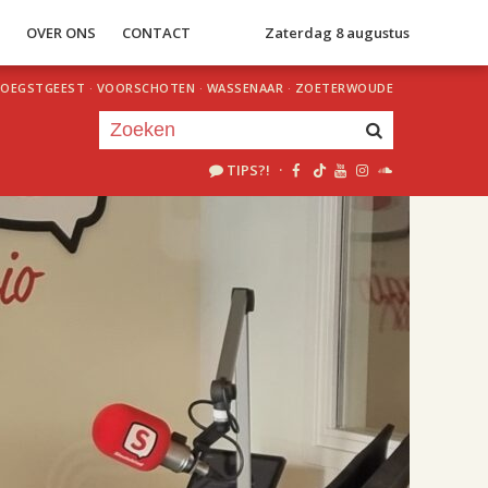
S
OVER ONS
CONTACT
Zaterdag 8 augustus
OEGSTGEEST
·
VOORSCHOTEN
·
WASSENAAR
·
ZOETERWOUDE
TIPS?!
·
Je luistert nu naar
uur 1 van 2
«
Vorig uur
Volgend uur
»
18.00