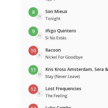
Son Mieux
8
15
Tonight
Iñigo Quintero
9
11
Si No Estás
Racoon
10
3
Nickel For Goodbye
11
13
Stay (Never Leave)
Lost Frequencies
12
9
The Feeling
Luke Combs