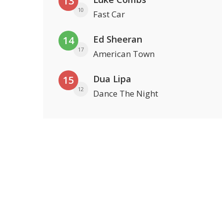
13
10
Fast Car
Ed Sheeran
14
17
American Town
Dua Lipa
15
12
Dance The Night