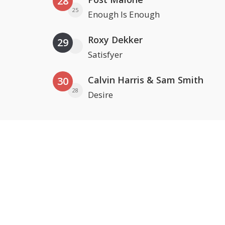
28
25
Enough Is Enough
Roxy Dekker
29
Satisfyer
Calvin Harris & Sam Smith
30
28
Desire