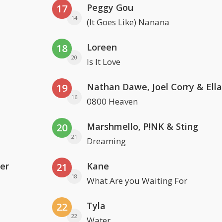
Peggy Gou
17
14
(It Goes Like) Nanana
Loreen
18
20
Is It Love
19
16
0800 Heaven
Marshmello, P!NK & Sting
20
21
Dreaming
er
Kane
21
18
What Are you Waiting For
Tyla
22
22
Water