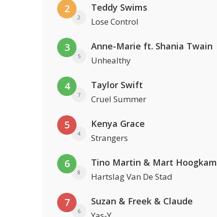
Teddy Swims
2
2
Lose Control
Anne-Marie ft. Shania Twain
3
5
Unhealthy
Taylor Swift
4
7
Cruel Summer
Kenya Grace
5
4
Strangers
Tino Martin & Mart Hoogkam
6
8
Hartslag Van De Stad
Suzan & Freek & Claude
7
6
Yas-Y