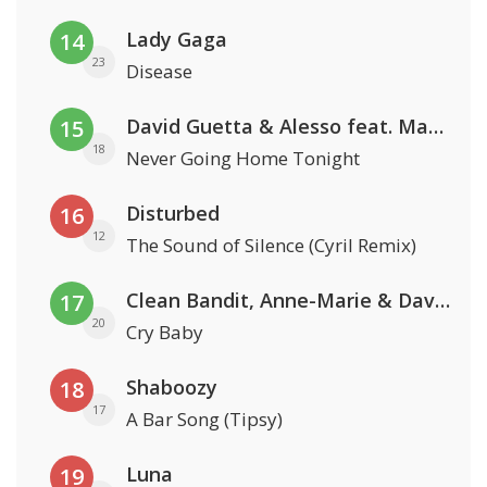
Lady Gaga
14
23
Disease
David Guetta & Alesso feat. Madison Love
15
18
Never Going Home Tonight
Disturbed
16
12
The Sound of Silence (Cyril Remix)
Clean Bandit, Anne-Marie & David Guetta
17
20
Cry Baby
Shaboozy
18
17
A Bar Song (Tipsy)
Luna
19