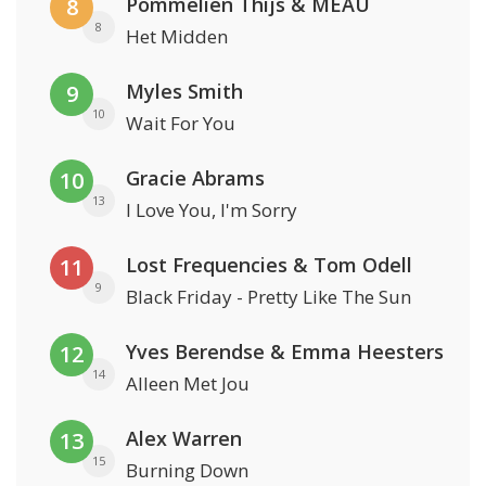
Pommelien Thijs & MEAU
8
8
Het Midden
Myles Smith
9
10
Wait For You
Gracie Abrams
10
13
I Love You, I'm Sorry
Lost Frequencies & Tom Odell
11
9
Black Friday - Pretty Like The Sun
Yves Berendse & Emma Heesters
12
14
Alleen Met Jou
Alex Warren
13
15
Burning Down