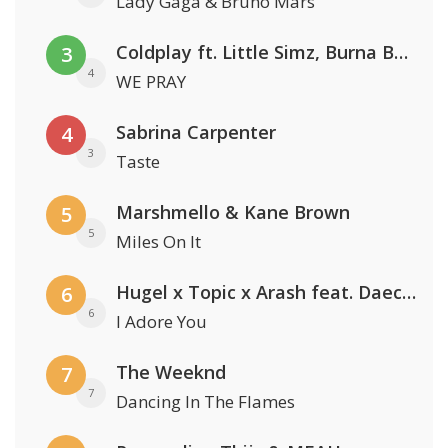
Lady Gaga & Bruno Mars
Coldplay ft. Little Simz, Burna Boy, Elyanna & Tini
3
4
WE PRAY
Sabrina Carpenter
4
3
Taste
Marshmello & Kane Brown
5
5
Miles On It
Hugel x Topic x Arash feat. Daecolm
6
6
I Adore You
The Weeknd
7
7
Dancing In The Flames