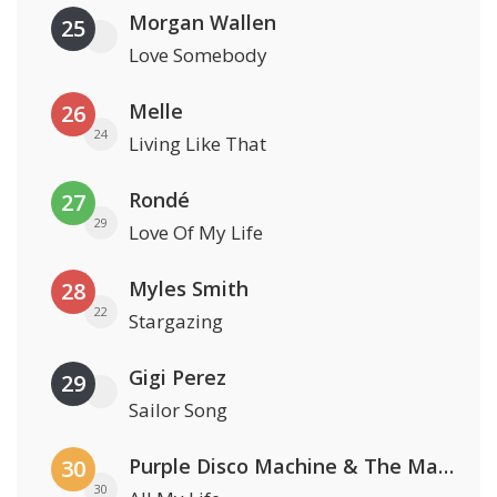
Morgan Wallen
25
Love Somebody
Melle
26
24
Living Like That
Rondé
27
29
Love Of My Life
Myles Smith
28
22
Stargazing
Gigi Perez
29
Sailor Song
Purple Disco Machine & The Magician
30
30