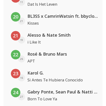
11
Dat Is Het Leven
BL3SS x CamrinWatsin ft. bbyclose
20
21
Kisses
Alesso & Nate Smith
21
19
i Like It
Rosé & Bruno Mars
22
26
APT
Karol G.
23
16
Si Antes Te Hubiera Conocido
Gabry Ponte, Sean Paul & Natti Natasha
24
27
Born To Love Ya