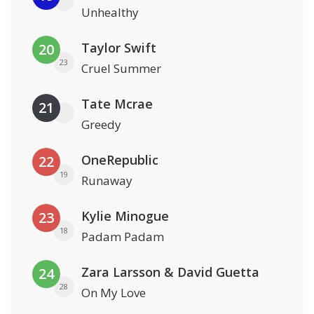
Unhealthy
Taylor Swift
20
23
Cruel Summer
Tate Mcrae
21
Greedy
OneRepublic
22
19
Runaway
Kylie Minogue
23
18
Padam Padam
Zara Larsson & David Guetta
24
28
On My Love