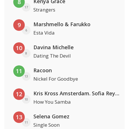
Kenya Grace
8
17
Strangers
Marshmello & Farukko
9
6
Esta Vida
Davina Michelle
10
8
Dating The Devil
Racoon
11
13
Nickel For Goodbye
Kris Kross Amsterdam. Sofia Reyes & Tinie Tempah
12
10
How You Samba
Selena Gomez
13
11
Single Soon