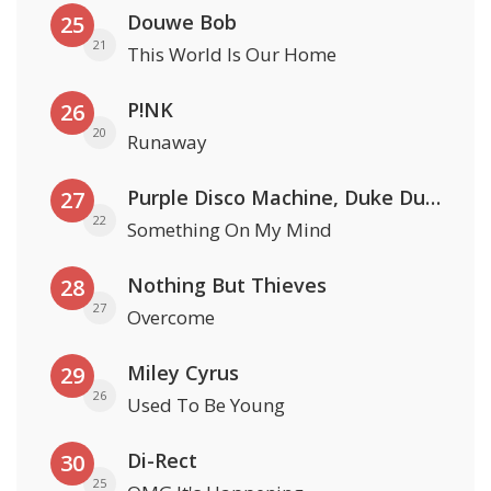
Douwe Bob
25
21
This World Is Our Home
P!NK
26
20
Runaway
Purple Disco Machine, Duke Dumont & Nothing But Thieves
27
22
Something On My Mind
Nothing But Thieves
28
27
Overcome
Miley Cyrus
29
26
Used To Be Young
Di-Rect
30
25