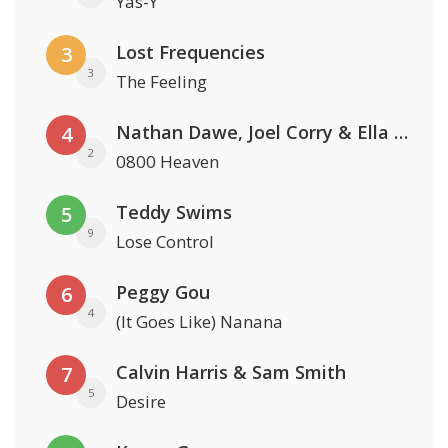
Yas-Y
Lost Frequencies
3
3
The Feeling
Nathan Dawe, Joel Corry & Ella Henderson
4
2
0800 Heaven
Teddy Swims
5
9
Lose Control
Peggy Gou
6
4
(It Goes Like) Nanana
Calvin Harris & Sam Smith
7
5
Desire