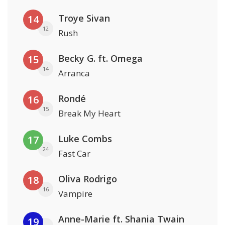
Troye Sivan
14
12
Rush
Becky G. ft. Omega
15
14
Arranca
Rondé
16
15
Break My Heart
Luke Combs
17
24
Fast Car
Oliva Rodrigo
18
16
Vampire
Anne-Marie ft. Shania Twain
19