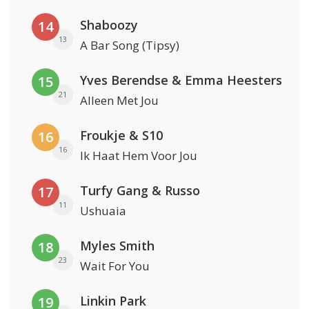
Shaboozy
14
13
A Bar Song (Tipsy)
Yves Berendse & Emma Heesters
15
21
Alleen Met Jou
Froukje & S10
16
16
Ik Haat Hem Voor Jou
Turfy Gang & Russo
17
11
Ushuaia
Myles Smith
18
23
Wait For You
Linkin Park
19