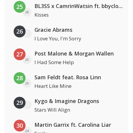
BL3SS x CamrinWatsin ft. bbyclose
25
28
Kisses
Gracie Abrams
26
I Love You, I'm Sorry
Post Malone & Morgan Wallen
27
20
I Had Some Help
Sam Feldt feat. Rosa Linn
28
29
Heart Like Mine
Kygo & Imagine Dragons
29
Stars Will Align
Martin Garrix ft. Carolina Liar
30
24