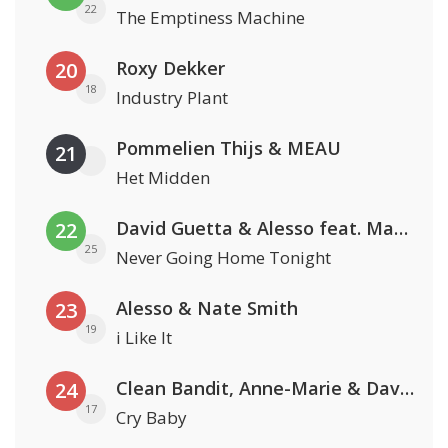
22
The Emptiness Machine
Roxy Dekker
20
18
Industry Plant
Pommelien Thijs & MEAU
21
Het Midden
David Guetta & Alesso feat. Madison Love
22
25
Never Going Home Tonight
Alesso & Nate Smith
23
19
i Like It
Clean Bandit, Anne-Marie & David Guetta
24
17
Cry Baby