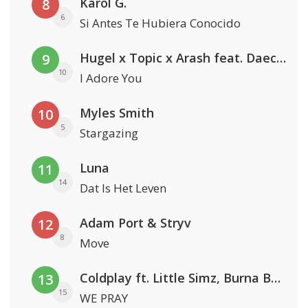
Karol G.
8
6
Si Antes Te Hubiera Conocido
Hugel x Topic x Arash feat. Daecolm
9
10
I Adore You
Myles Smith
10
5
Stargazing
Luna
11
14
Dat Is Het Leven
Adam Port & Stryv
12
8
Move
Coldplay ft. Little Simz, Burna Boy, Elyanna & Tini
13
15
WE PRAY