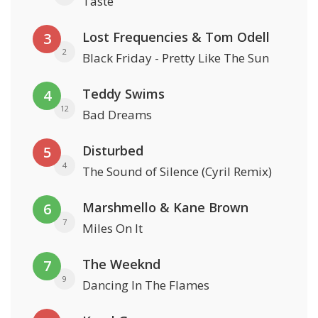
Taste
Lost Frequencies & Tom Odell
3
2
Black Friday - Pretty Like The Sun
Teddy Swims
4
12
Bad Dreams
Disturbed
5
4
The Sound of Silence (Cyril Remix)
Marshmello & Kane Brown
6
7
Miles On It
The Weeknd
7
9
Dancing In The Flames