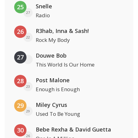
Snelle
25
27
Radio
R3hab, Inna & Sash!
26
22
Rock My Body
Douwe Bob
27
This World Is Our Home
Post Malone
28
23
Enough is Enough
Miley Cyrus
29
29
Used To Be Young
Bebe Rexha & David Guetta
30
26