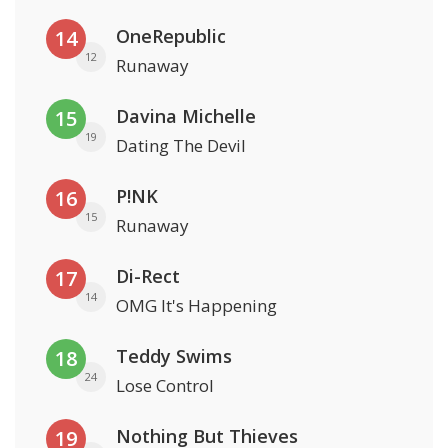
OneRepublic
14
12
Runaway
Davina Michelle
15
19
Dating The Devil
P!NK
16
15
Runaway
Di-Rect
17
14
OMG It's Happening
Teddy Swims
18
24
Lose Control
Nothing But Thieves
19