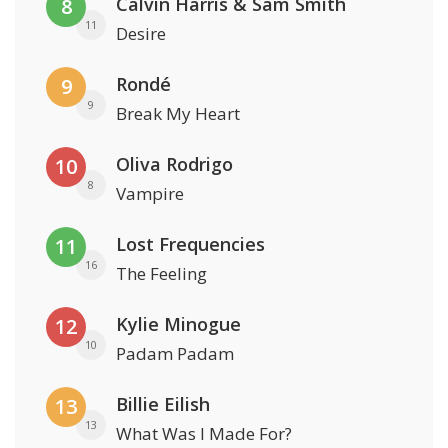
Calvin Harris & Sam Smith
8
11
Desire
Rondé
9
9
Break My Heart
Oliva Rodrigo
10
8
Vampire
Lost Frequencies
11
16
The Feeling
Kylie Minogue
12
10
Padam Padam
Billie Eilish
13
13
What Was I Made For?