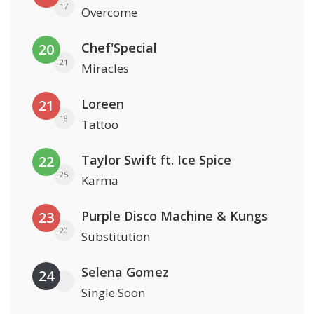
17
Overcome
Chef'Special
20
21
Miracles
Loreen
21
18
Tattoo
Taylor Swift ft. Ice Spice
22
25
Karma
Purple Disco Machine & Kungs
23
20
Substitution
Selena Gomez
24
Single Soon