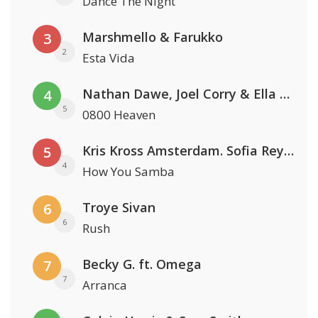
Dance The Night
Marshmello & Farukko
3
2
Esta Vida
Nathan Dawe, Joel Corry & Ella Henderson
4
5
0800 Heaven
Kris Kross Amsterdam. Sofia Reyes & Tinie Tempah
5
4
How You Samba
Troye Sivan
6
6
Rush
Becky G. ft. Omega
7
7
Arranca