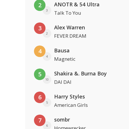
ANOTR & 54 Ultra
2
3
Talk To You
Alex Warren
3
2
FEVER DREAM
Bausa
4
4
Magnetic
Shakira &. Burna Boy
5
10
DAI DAI
Harry Styles
6
5
American Girls
sombr
7
6
Homewrecker