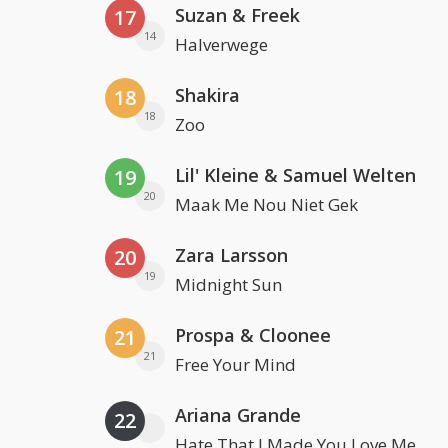
Suzan & Freek
17
14
Halverwege
Shakira
18
18
Zoo
Lil' Kleine & Samuel Welten
19
20
Maak Me Nou Niet Gek
Zara Larsson
20
19
Midnight Sun
Prospa & Cloonee
21
21
Free Your Mind
Ariana Grande
22
Hate That I Made You Love Me