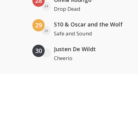
28
24
Drop Dead
S10 & Oscar and the Wolf
29
29
Safe and Sound
Justen De Wildt
30
Cheerio