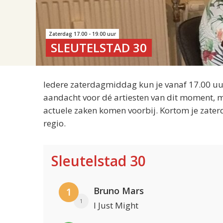
Zaterdag 17.00 - 19.00 uur
SLEUTELSTAD 30
Iedere zaterdagmiddag kun je vanaf 17.00 uur
aandacht voor dé artiesten van dit moment, m
actuele zaken komen voorbij. Kortom je zater
regio.
Sleutelstad 30
Bruno Mars
1
1
I Just Might