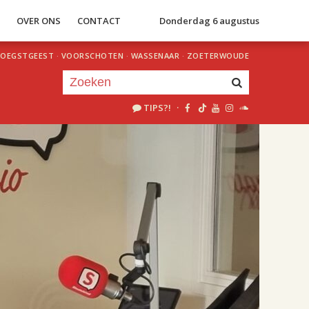
S
OVER ONS
CONTACT
Donderdag 6 augustus
OEGSTGEEST
·
VOORSCHOTEN
·
WASSENAAR
·
ZOETERWOUDE
TIPS?!
·
Je luistert nu naar
uur 1 van 2
«
Vorig uur
Volgend uur
»
18.00