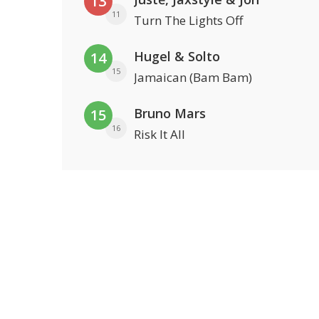
13
11
Turn The Lights Off
Hugel & Solto
14
15
Jamaican (Bam Bam)
Bruno Mars
15
16
Risk It All