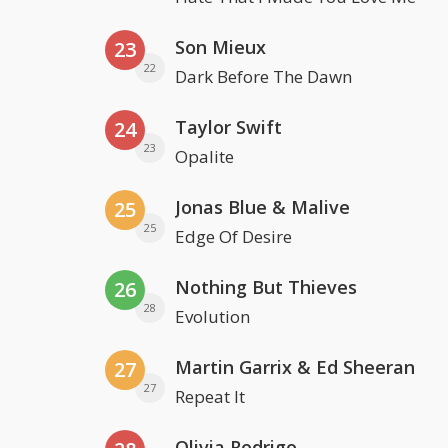
Son Mieux
23
22
Dark Before The Dawn
Taylor Swift
24
23
Opalite
Jonas Blue & Malive
25
25
Edge Of Desire
Nothing But Thieves
26
28
Evolution
Martin Garrix & Ed Sheeran
27
27
Repeat It
Olivia Rodrigo