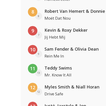
Robert Van Hemert & Donnie
8
8
Moët Dat Nou
Kevin & Roxy Dekker
9
7
Jij Hebt Mij
Sam Fender & Olivia Dean
10
9
Rein Me In
Teddy Swims
11
13
Mr. Know It All
Myles Smith & Niall Horan
12
12
Drive Safe
Justė, Jaxstyle & Jon