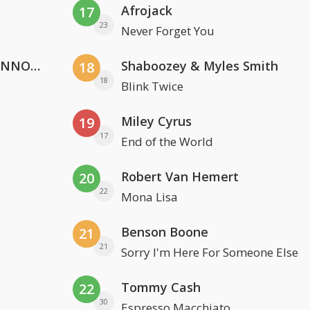
Afrojack
17
23
Never Forget You
Lustrum U.V.S.V/N.V.V.S.U. & ANNO ONS & Jopke van Dobbenburgh & Roeland Beelen
Shaboozey & Myles Smith
18
18
Blink Twice
Miley Cyrus
19
17
End of the World
Robert Van Hemert
20
22
Mona Lisa
Benson Boone
21
21
Sorry I'm Here For Someone Else
Tommy Cash
22
30
Espresso Macchiato