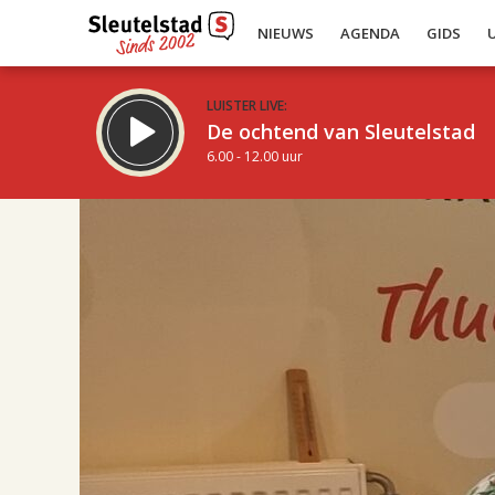
NIEUWS
AGENDA
GIDS
LUISTER LIVE:
De ochtend van Sleutelstad
6.00 - 12.00 uur
17.00
Inklappen