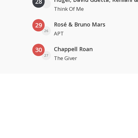
28
Think Of Me
Rosé & Bruno Mars
29
26
APT
Chappell Roan
30
27
The Giver