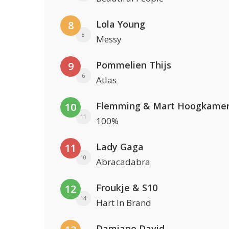
Lola Young
8
8
Messy
Pommelien Thijs
9
6
Atlas
Flemming & Mart Hoogkame
10
11
100%
Lady Gaga
11
10
Abracadabra
Froukje & S10
12
14
Hart In Brand
Damiano David