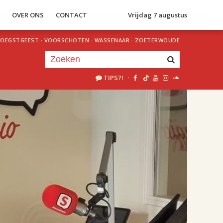
S
OVER ONS
CONTACT
Vrijdag 7 augustus
OEGSTGEEST
·
VOORSCHOTEN
·
WASSENAAR
·
ZOETERWOUDE
TIPS?!
·
Je luistert nu naar
uur 1 van 2
«
Vorig uur
Volgend uur
»
18.00