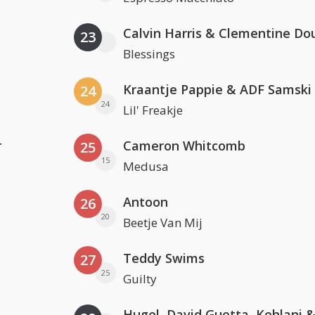
Calvin Harris & Clementine Do
23
Blessings
Kraantje Pappie & ADF Samski
24
24
Lil' Freakje
r
Cameron Whitcomb
25
15
Medusa
Antoon
26
20
Beetje Van Mij
Teddy Swims
27
25
Guilty