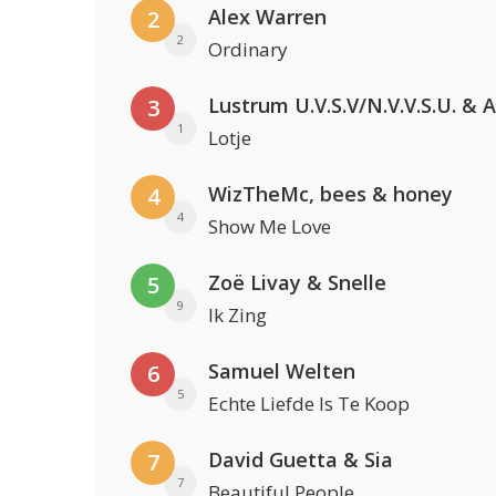
Alex Warren
2
2
Ordinary
3
1
Lotje
WizTheMc, bees & honey
4
4
Show Me Love
Zoë Livay & Snelle
5
9
Ik Zing
Samuel Welten
6
5
Echte Liefde Is Te Koop
David Guetta & Sia
7
7
Beautiful People