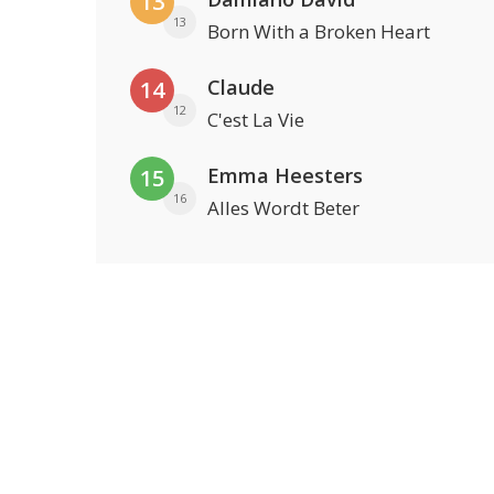
13
13
Born With a Broken Heart
Claude
14
12
C'est La Vie
Emma Heesters
15
16
Alles Wordt Beter