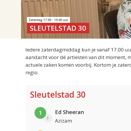
Zaterdag 17.00 - 19.00 uur
SLEUTELSTAD 30
Iedere zaterdagmiddag kun je vanaf 17.00 uur
aandacht voor dé artiesten van dit moment, m
actuele zaken komen voorbij. Kortom je zater
regio.
Sleutelstad 30
Ed Sheeran
1
3
Azizam