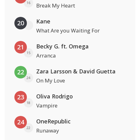
16
Break My Heart
Kane
20
What Are you Waiting For
Becky G. ft. Omega
21
15
Arranca
Zara Larsson & David Guetta
22
24
On My Love
Oliva Rodrigo
23
18
Vampire
OneRepublic
24
22
Runaway