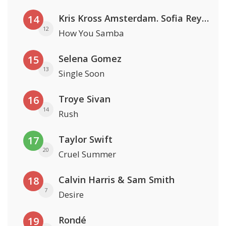
Kris Kross Amsterdam. Sofia Reyes & Tinie Tempah
14
12
How You Samba
Selena Gomez
15
13
Single Soon
Troye Sivan
16
14
Rush
Taylor Swift
17
20
Cruel Summer
Calvin Harris & Sam Smith
18
7
Desire
Rondé
19