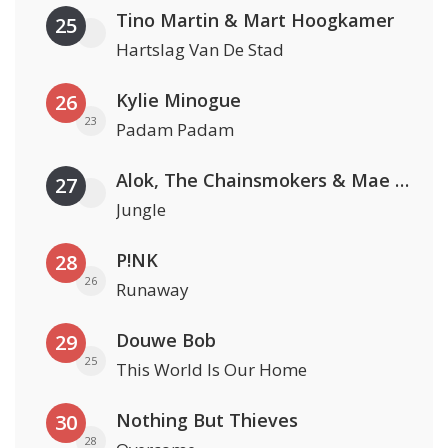
Tino Martin & Mart Hoogkamer
25
Hartslag Van De Stad
Kylie Minogue
26
23
Padam Padam
Alok, The Chainsmokers & Mae Stephens
27
Jungle
P!NK
28
26
Runaway
Douwe Bob
29
25
This World Is Our Home
Nothing But Thieves
30
28