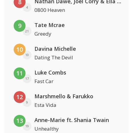
Nathan Dawe, Joel Corry & Ella Henderson
8
4
0800 Heaven
Tate Mcrae
9
21
Greedy
Davina Michelle
10
10
Dating The Devil
Luke Combs
11
17
Fast Car
Marshmello & Farukko
12
9
Esta Vida
Anne-Marie ft. Shania Twain
13
19
Unhealthy