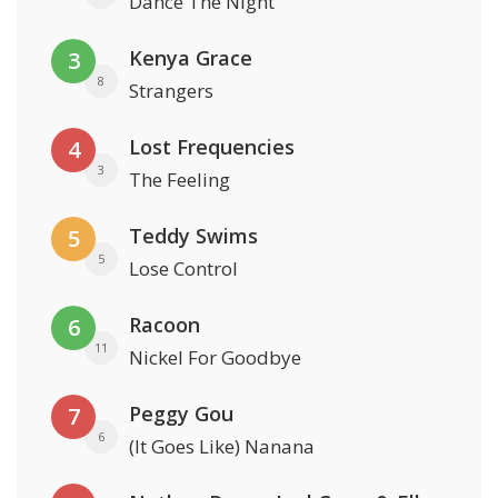
Dance The Night
Kenya Grace
3
8
Strangers
Lost Frequencies
4
3
The Feeling
Teddy Swims
5
5
Lose Control
Racoon
6
11
Nickel For Goodbye
Peggy Gou
7
6
(It Goes Like) Nanana