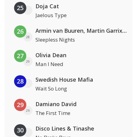
Doja Cat
25
Jaelous Type
Armin van Buuren, Martin Garrix & Libby Whitehouse
26
28
Sleepless Nights
Olivia Dean
27
29
Man I Need
Swedish House Mafia
28
Wait So Long
Damiano David
29
26
The First Time
Disco Lines & Tinashe
30