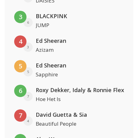
DAISIES
BLACKPINK
3
6
JUMP
Ed Sheeran
4
3
Azizam
Ed Sheeran
5
5
Sapphire
Roxy Dekker, Idaly & Ronnie Flex
6
7
Hoe Het Is
David Guetta & Sia
7
4
Beautiful People