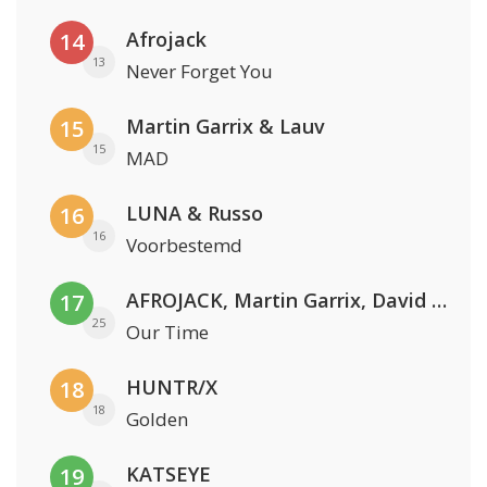
Afrojack
14
13
Never Forget You
Martin Garrix & Lauv
15
15
MAD
LUNA & Russo
16
16
Voorbestemd
AFROJACK, Martin Garrix, David Guetta & Amél
17
25
Our Time
HUNTR/X
18
18
Golden
KATSEYE
19