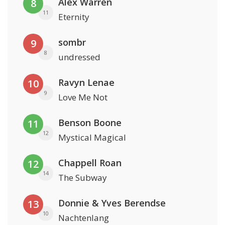
Alex Warren
8
11
Eternity
sombr
9
8
undressed
Ravyn Lenae
10
9
Love Me Not
Benson Boone
11
12
Mystical Magical
Chappell Roan
12
14
The Subway
Donnie & Yves Berendse
13
10
Nachtenlang