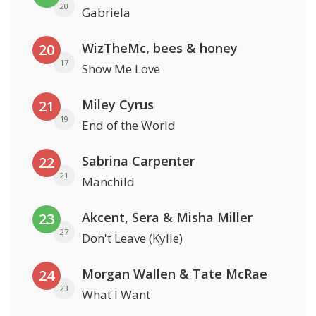
20
Gabriela
WizTheMc, bees & honey
20
17
Show Me Love
Miley Cyrus
21
19
End of the World
Sabrina Carpenter
22
21
Manchild
Akcent, Sera & Misha Miller
23
27
Don't Leave (Kylie)
Morgan Wallen & Tate McRae
24
23
What I Want