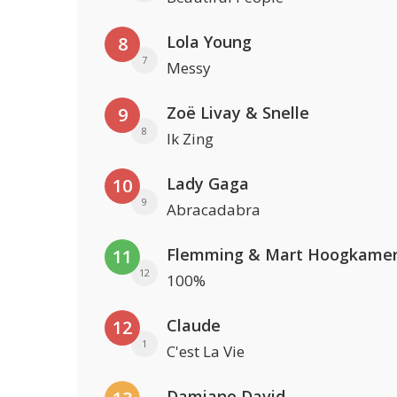
Lola Young
8
7
Messy
Zoë Livay & Snelle
9
8
Ik Zing
Lady Gaga
10
9
Abracadabra
Flemming & Mart Hoogkame
11
12
100%
Claude
12
1
C'est La Vie
Damiano David