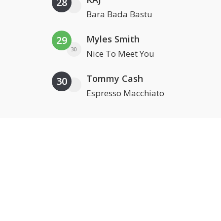
28
Bara Bada Bastu
Myles Smith
29
30
Nice To Meet You
Tommy Cash
30
Espresso Macchiato