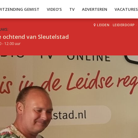
UITZENDING GEMIST
VIDEO’S
TV
ADVERTEREN
VACATURE
LEIDEN
·
LEIDERDORP
·
RAKS:
 ochtend van Sleutelstad
0 - 12.00 uur