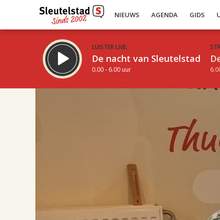
NIEUWS
AGENDA
GIDS
LUISTER LIVE:
ST
De nacht van Sleutelstad
De
0.00 - 6.00 uur
6.0
17.00
Inklappen