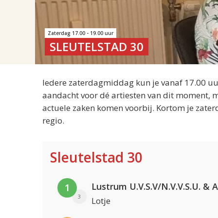
Zaterdag 17.00 - 19.00 uur
SLEUTELSTAD 30
Iedere zaterdagmiddag kun je vanaf 17.00 uur
aandacht voor dé artiesten van dit moment, m
actuele zaken komen voorbij. Kortom je zater
regio.
Sleutelstad 30
1
3
Lotje