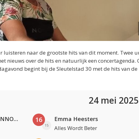
 luisteren naar de grootste hits van dit moment. Twee u
et nieuws over de hits en natuurlijk een concertagenda.
dagavond begint bij de Sleutelstad 30 met de hits van de
24 mei 202
Lustrum U.V.S.V/N.V.V.S.U. & ANNO ONS & Jopke van Dobbenburgh & Roeland Beelen
Emma Heesters
16
15
Alles Wordt Beter