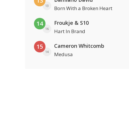
13
13
Born With a Broken Heart
Froukje & S10
14
16
Hart In Brand
Cameron Whitcomb
15
14
Medusa