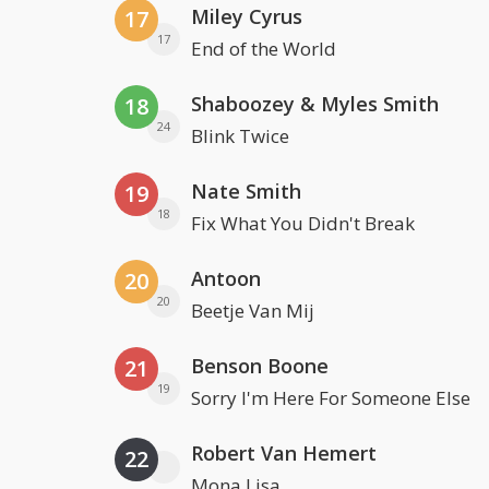
Miley Cyrus
17
17
End of the World
Shaboozey & Myles Smith
18
24
Blink Twice
Nate Smith
19
18
Fix What You Didn't Break
Antoon
20
20
Beetje Van Mij
Benson Boone
21
19
Sorry I'm Here For Someone Else
Robert Van Hemert
22
Mona Lisa