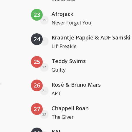
Afrojack
23
25
Never Forget You
Kraantje Pappie & ADF Samski
24
Lil' Freakje
Teddy Swims
25
22
Guilty
r
Rosé & Bruno Mars
26
21
APT
Chappell Roan
27
23
The Giver
KAJ