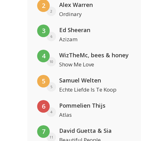
Alex Warren
2
2
Ordinary
Ed Sheeran
3
6
Azizam
WizTheMc, bees & honey
4
10
Show Me Love
Samuel Welten
5
5
Echte Liefde Is Te Koop
Pommelien Thijs
6
4
Atlas
David Guetta & Sia
7
11
Beautiful People