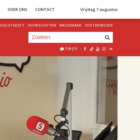
S
OVER ONS
CONTACT
Vrijdag 7 augustus
OEGSTGEEST
·
VOORSCHOTEN
·
WASSENAAR
·
ZOETERWOUDE
TIPS?!
·
Je luistert nu naar
uur 1 van 2
«
Vorig uur
Volgend uur
»
18.00