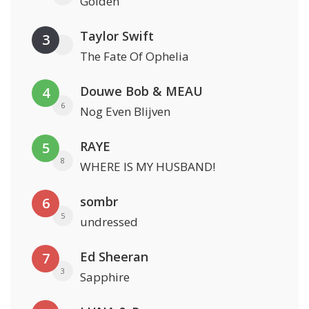
Golden
Taylor Swift
3
The Fate Of Ophelia
Douwe Bob & MEAU
4
6
Nog Even Blijven
RAYE
5
8
WHERE IS MY HUSBAND!
sombr
6
5
undressed
Ed Sheeran
7
3
Sapphire