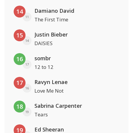
Damiano David
14
11
The First Time
Justin Bieber
15
14
DAISIES
sombr
16
17
12 to 12
Ravyn Lenae
17
16
Love Me Not
Sabrina Carpenter
18
19
Tears
Ed Sheeran
19