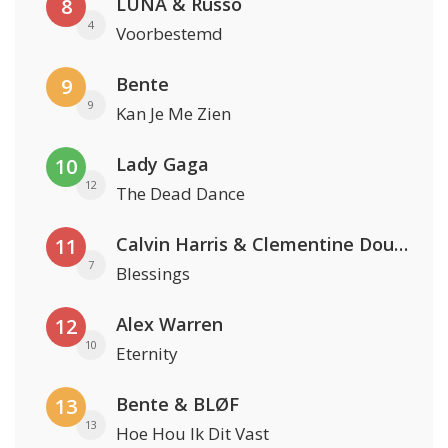
LUNA & Russo
8
4
Voorbestemd
Bente
9
9
Kan Je Me Zien
Lady Gaga
10
12
The Dead Dance
Calvin Harris & Clementine Douglas
11
7
Blessings
Alex Warren
12
10
Eternity
Bente & BLØF
13
13
Hoe Hou Ik Dit Vast