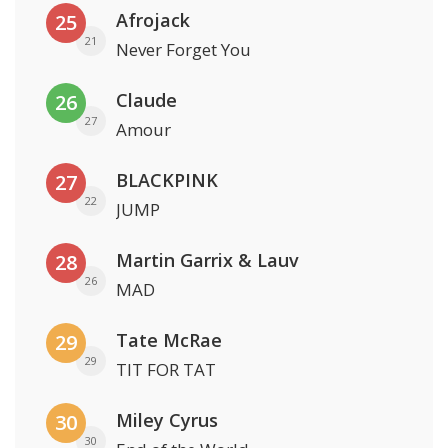
Afrojack
25
21
Never Forget You
Claude
26
27
Amour
BLACKPINK
27
22
JUMP
Martin Garrix & Lauv
28
26
MAD
Tate McRae
29
29
TIT FOR TAT
Miley Cyrus
30
30