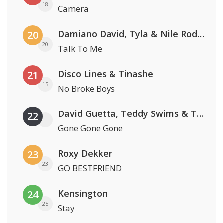
18
Camera
Damiano David, Tyla & Nile Rodgers
20
20
Talk To Me
Disco Lines & Tinashe
21
15
No Broke Boys
David Guetta, Teddy Swims & Tones And I
22
Gone Gone Gone
Roxy Dekker
23
23
GO BESTFRIEND
Kensington
24
25
Stay