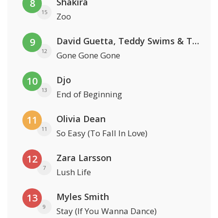
Shakira
8
15
Zoo
David Guetta, Teddy Swims & Tones And I
9
12
Gone Gone Gone
Djo
10
13
End of Beginning
Olivia Dean
11
11
So Easy (To Fall In Love)
Zara Larsson
12
7
Lush Life
Myles Smith
13
9
Stay (If You Wanna Dance)