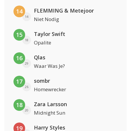
FLEMMING & Metejoor
14
14
Niet Nodig
Taylor Swift
15
18
Opalite
Qlas
16
29
Waar Was Je?
sombr
17
26
Homewrecker
Zara Larsson
18
20
Midnight Sun
Harry Styles
19