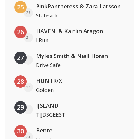
PinkPantheress & Zara Larsson
25
25
Stateside
HAVEN. & Kaitlin Aragon
26
21
I Run
Myles Smith & Niall Horan
27
Drive Safe
HUNTR/X
28
27
Golden
IJSLAND
29
TIJDSGEEST
Bente
30
23