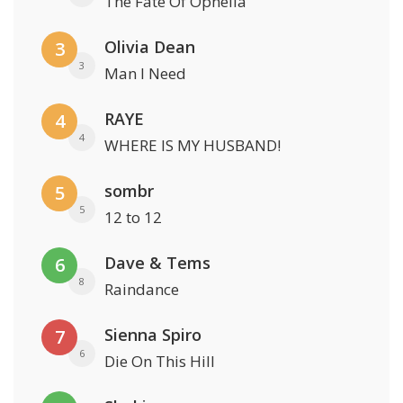
The Fate Of Ophelia
Olivia Dean
3
3
Man I Need
RAYE
4
4
WHERE IS MY HUSBAND!
sombr
5
5
12 to 12
Dave & Tems
6
8
Raindance
Sienna Spiro
7
6
Die On This Hill