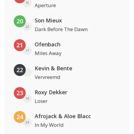
10
Aperture
Son Mieux
20
22
Dark Before The Dawn
Ofenbach
21
17
Miles Away
Kevin & Bente
22
Vervreemd
Roxy Dekker
23
16
Loser
Afrojack & Aloe Blacc
24
24
In My World