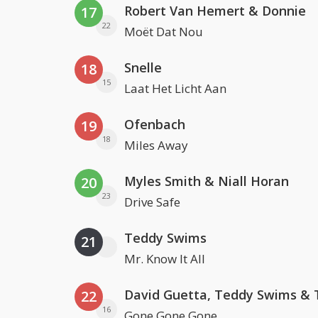
Robert Van Hemert & Donnie
17
22
Moët Dat Nou
Snelle
18
15
Laat Het Licht Aan
Ofenbach
19
18
Miles Away
Myles Smith & Niall Horan
20
23
Drive Safe
Teddy Swims
21
Mr. Know It All
22
16
Gone Gone Gone