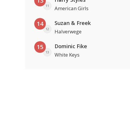
13
11
American Girls
Suzan & Freek
14
12
Halverwege
Dominic Fike
15
13
White Keys