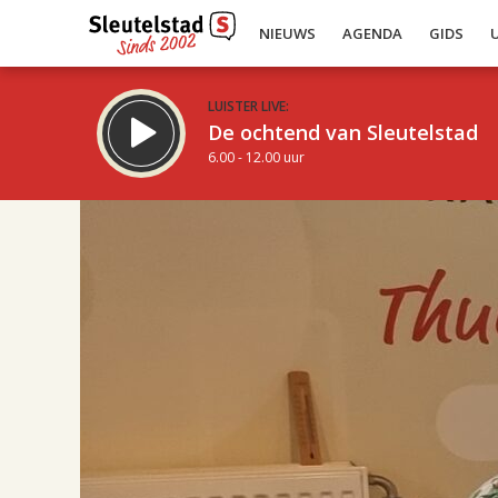
NIEUWS
AGENDA
GIDS
LUISTER LIVE:
De ochtend van Sleutelstad
6.00 - 12.00 uur
17.00
Inklappen