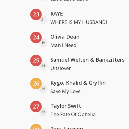
RAYE
23
21
WHERE IS MY HUSBAND!
Olivia Dean
24
19
Man I Need
Samuel Welten & Bankzitters
25
24
Uitslover
Kygo, Khalid & Gryffin
26
26
Save My Love
Taylor Swift
27
25
The Fate Of Ophelia
Zara Larsson