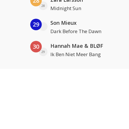
28
28
Midnight Sun
Son Mieux
29
Dark Before The Dawn
Hannah Mae & BLØF
30
29
Ik Ben Niet Meer Bang