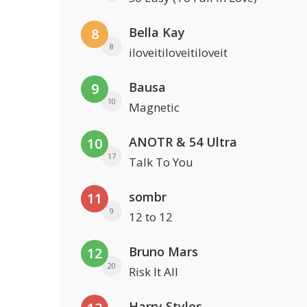
Bella Kay
8
8
iloveitiloveitiloveit
Bausa
9
10
Magnetic
ANOTR & 54 Ultra
10
17
Talk To You
sombr
11
9
12 to 12
Bruno Mars
12
20
Risk It All
Harry Styles