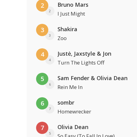
Bruno Mars
2
2
I Just Might
Shakira
3
3
Zoo
Justė, Jaxstyle & Jon
4
4
Turn The Lights Off
Sam Fender & Olivia Dean
5
6
Rein Me In
sombr
6
7
Homewrecker
Olivia Dean
7
5
So Easy (To Fall In Love)