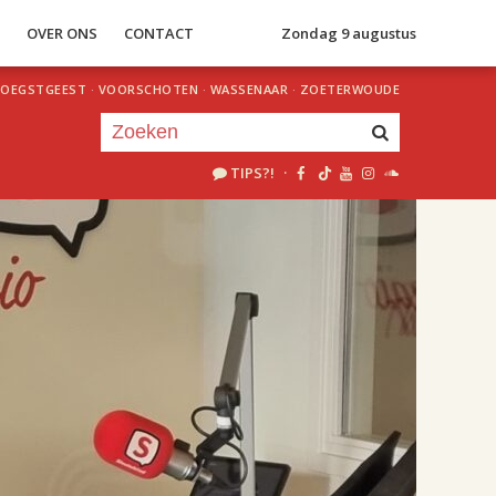
S
OVER ONS
CONTACT
Zondag 9 augustus
OEGSTGEEST
·
VOORSCHOTEN
·
WASSENAAR
·
ZOETERWOUDE
TIPS?!
·
Je luistert nu naar
uur 1 van 2
«
Vorig uur
Volgend uur
»
18.00