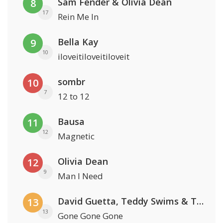
Sam Fender & Olivia Dean
8
17
Rein Me In
Bella Kay
9
10
iloveitiloveitiloveit
sombr
10
7
12 to 12
Bausa
11
12
Magnetic
Olivia Dean
12
9
Man I Need
David Guetta, Teddy Swims & Tones And I
13
13
Gone Gone Gone