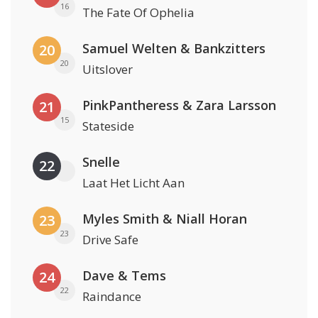
16
The Fate Of Ophelia
Samuel Welten & Bankzitters
20
20
Uitslover
PinkPantheress & Zara Larsson
21
15
Stateside
Snelle
22
Laat Het Licht Aan
Myles Smith & Niall Horan
23
23
Drive Safe
Dave & Tems
24
22
Raindance