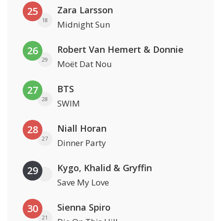
Zara Larsson
25
18
Midnight Sun
Robert Van Hemert & Donnie
26
29
Moët Dat Nou
BTS
27
28
SWIM
Niall Horan
28
27
Dinner Party
Kygo, Khalid & Gryffin
29
Save My Love
Sienna Spiro
30
21