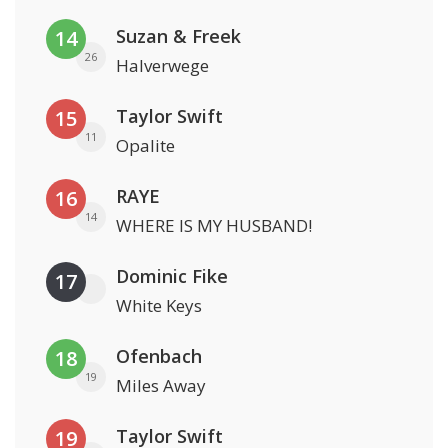
Suzan & Freek
14
26
Halverwege
Taylor Swift
15
11
Opalite
RAYE
16
14
WHERE IS MY HUSBAND!
Dominic Fike
17
White Keys
Ofenbach
18
19
Miles Away
Taylor Swift
19