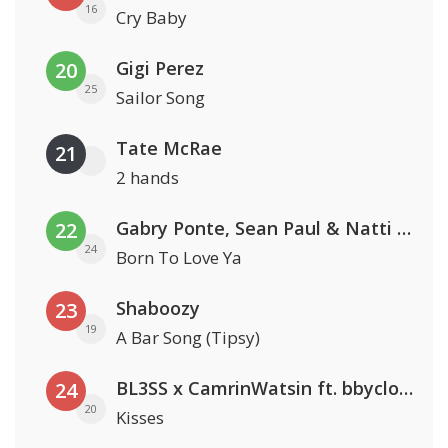
16
Cry Baby
Gigi Perez
20
25
Sailor Song
Tate McRae
21
2 hands
Gabry Ponte, Sean Paul & Natti Natasha
22
24
Born To Love Ya
Shaboozy
23
19
A Bar Song (Tipsy)
BL3SS x CamrinWatsin ft. bbyclose
24
20
Kisses