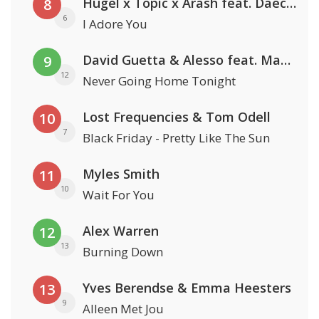
Hugel x Topic x Arash feat. Daecolm
8
6
I Adore You
David Guetta & Alesso feat. Madison Love
9
12
Never Going Home Tonight
Lost Frequencies & Tom Odell
10
7
Black Friday - Pretty Like The Sun
Myles Smith
11
10
Wait For You
Alex Warren
12
13
Burning Down
Yves Berendse & Emma Heesters
13
9
Alleen Met Jou