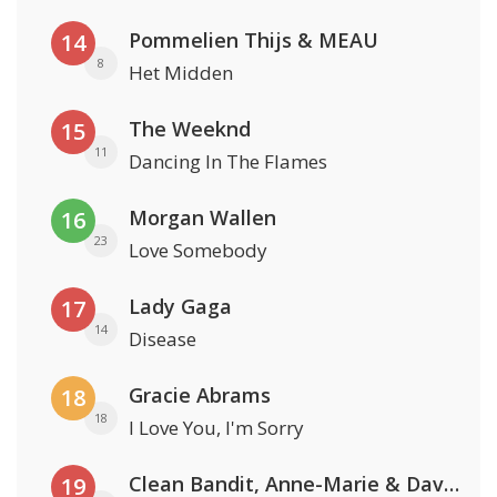
Pommelien Thijs & MEAU
14
8
Het Midden
The Weeknd
15
11
Dancing In The Flames
Morgan Wallen
16
23
Love Somebody
Lady Gaga
17
14
Disease
Gracie Abrams
18
18
I Love You, I'm Sorry
Clean Bandit, Anne-Marie & David Guetta
19