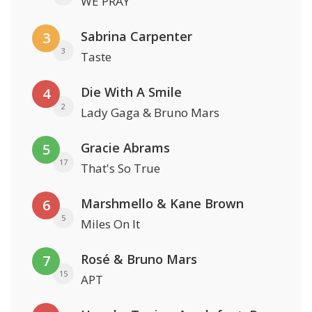
WE PRAY
Sabrina Carpenter
3
3
Taste
Die With A Smile
4
2
Lady Gaga & Bruno Mars
Gracie Abrams
5
17
That's So True
Marshmello & Kane Brown
6
5
Miles On It
Rosé & Bruno Mars
7
15
APT