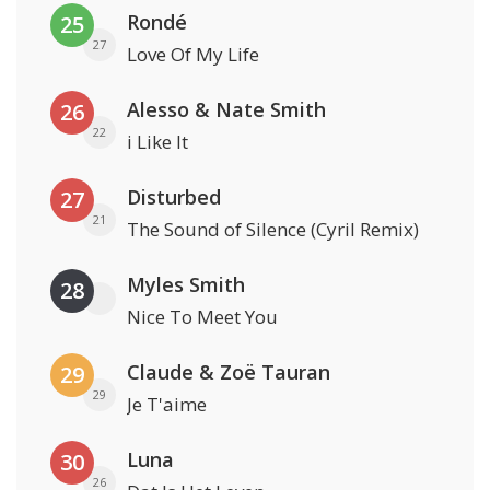
Rondé
25
27
Love Of My Life
Alesso & Nate Smith
26
22
i Like It
Disturbed
27
21
The Sound of Silence (Cyril Remix)
Myles Smith
28
Nice To Meet You
Claude & Zoë Tauran
29
29
Je T'aime
Luna
30
26