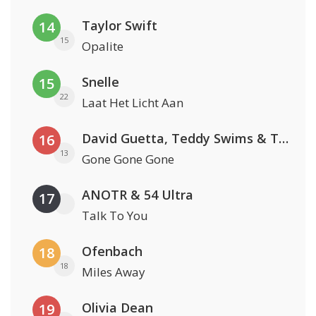
Taylor Swift
14
15
Opalite
Snelle
15
22
Laat Het Licht Aan
David Guetta, Teddy Swims & Tones And I
16
13
Gone Gone Gone
ANOTR & 54 Ultra
17
Talk To You
Ofenbach
18
18
Miles Away
Olivia Dean
19