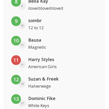
Bella Kay
8
9
iloveitiloveitiloveit
sombr
9
10
12 to 12
Bausa
10
11
Magnetic
Harry Styles
11
6
American Girls
Suzan & Freek
12
14
Halverwege
Dominic Fike
13
17
White Keys