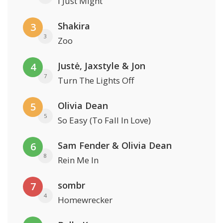
I Just Might
Shakira
3
3
Zoo
Justė, Jaxstyle & Jon
4
7
Turn The Lights Off
Olivia Dean
5
5
So Easy (To Fall In Love)
Sam Fender & Olivia Dean
6
8
Rein Me In
sombr
7
4
Homewrecker