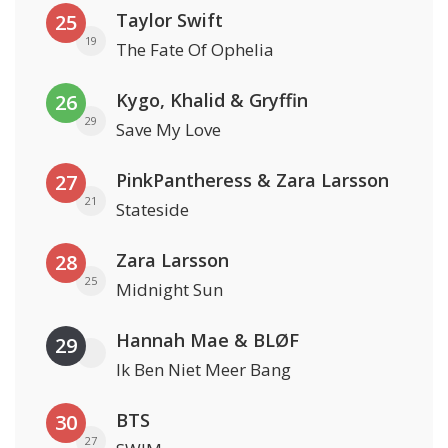
Taylor Swift
25
19
The Fate Of Ophelia
Kygo, Khalid & Gryffin
26
29
Save My Love
PinkPantheress & Zara Larsson
27
21
Stateside
Zara Larsson
28
25
Midnight Sun
Hannah Mae & BLØF
29
Ik Ben Niet Meer Bang
BTS
30
27