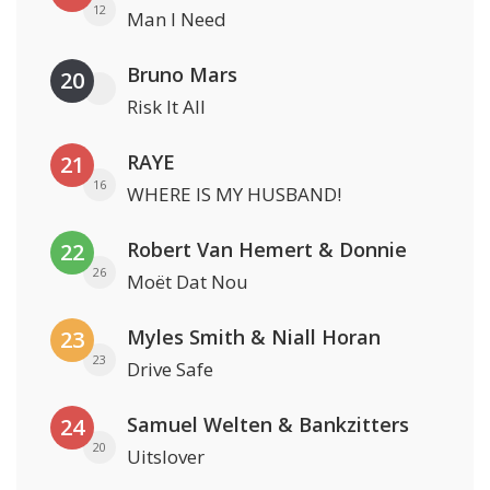
12
Man I Need
Bruno Mars
20
Risk It All
RAYE
21
16
WHERE IS MY HUSBAND!
Robert Van Hemert & Donnie
22
26
Moët Dat Nou
Myles Smith & Niall Horan
23
23
Drive Safe
Samuel Welten & Bankzitters
24
20
Uitslover