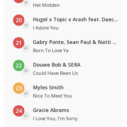
18
Het Midden
Hugel x Topic x Arash feat. Daecolm
20
15
I Adore You
Gabry Ponte, Sean Paul & Natti Natasha
21
20
Born To Love Ya
Douwe Bob & SERA
22
25
Could Have Been Us
Myles Smith
23
23
Nice To Meet You
Gracie Abrams
24
21
I Love You, I'm Sorry