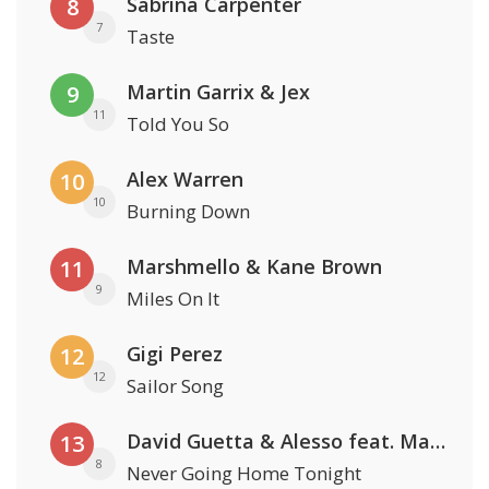
Sabrina Carpenter
8
7
Taste
Martin Garrix & Jex
9
11
Told You So
Alex Warren
10
10
Burning Down
Marshmello & Kane Brown
11
9
Miles On It
Gigi Perez
12
12
Sailor Song
David Guetta & Alesso feat. Madison Love
13
8
Never Going Home Tonight