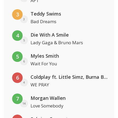
APT
Teddy Swims
3
3
Bad Dreams
Die With A Smile
4
5
Lady Gaga & Bruno Mars
Myles Smith
5
6
Wait For You
Coldplay ft. Little Simz, Burna Boy, Elyanna & Tini
6
4
WE PRAY
Morgan Wallen
7
14
Love Somebody