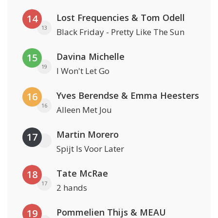
Lost Frequencies & Tom Odell
14
13
Black Friday - Pretty Like The Sun
Davina Michelle
15
19
I Won't Let Go
Yves Berendse & Emma Heesters
16
16
Alleen Met Jou
Martin Morero
17
Spijt Is Voor Later
Tate McRae
18
17
2 hands
Pommelien Thijs & MEAU
19