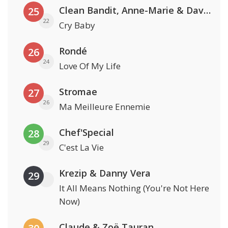
Clean Bandit, Anne-Marie & David Guetta
25
22
Cry Baby
Rondé
26
24
Love Of My Life
Stromae
27
26
Ma Meilleure Ennemie
Chef'Special
28
29
C'est La Vie
Krezip & Danny Vera
29
It All Means Nothing (You're Not Here
Now)
Claude & Zoë Tauran