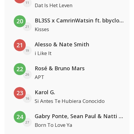
11
Dat Is Het Leven
BL3SS x CamrinWatsin ft. bbyclose
20
21
Kisses
Alesso & Nate Smith
21
19
i Like It
Rosé & Bruno Mars
22
26
APT
Karol G.
23
16
Si Antes Te Hubiera Conocido
Gabry Ponte, Sean Paul & Natti Natasha
24
27
Born To Love Ya