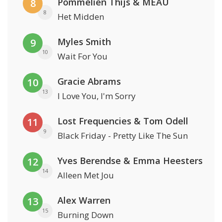
Pommelien Thijs & MEAU
8
8
Het Midden
Myles Smith
9
10
Wait For You
Gracie Abrams
10
13
I Love You, I'm Sorry
Lost Frequencies & Tom Odell
11
9
Black Friday - Pretty Like The Sun
Yves Berendse & Emma Heesters
12
14
Alleen Met Jou
Alex Warren
13
15
Burning Down