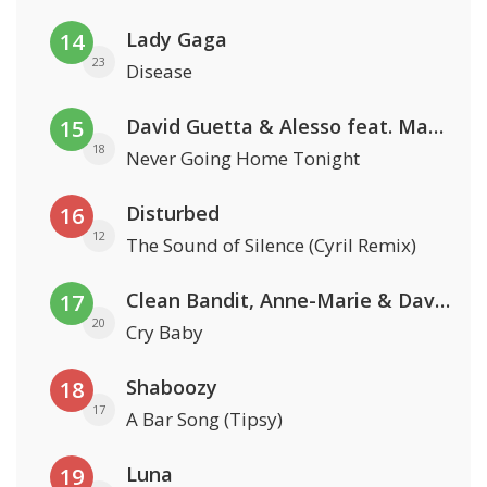
Lady Gaga
14
23
Disease
David Guetta & Alesso feat. Madison Love
15
18
Never Going Home Tonight
Disturbed
16
12
The Sound of Silence (Cyril Remix)
Clean Bandit, Anne-Marie & David Guetta
17
20
Cry Baby
Shaboozy
18
17
A Bar Song (Tipsy)
Luna
19