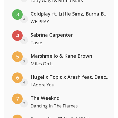
Lady Gaga & Bruno Mars
Coldplay ft. Little Simz, Burna Boy, Elyanna & Tini
3
4
WE PRAY
Sabrina Carpenter
4
3
Taste
Marshmello & Kane Brown
5
5
Miles On It
Hugel x Topic x Arash feat. Daecolm
6
6
I Adore You
The Weeknd
7
7
Dancing In The Flames