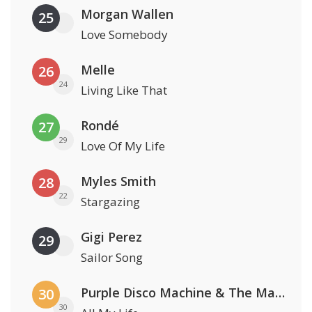
Morgan Wallen
25
Love Somebody
Melle
26
24
Living Like That
Rondé
27
29
Love Of My Life
Myles Smith
28
22
Stargazing
Gigi Perez
29
Sailor Song
Purple Disco Machine & The Magician
30
30