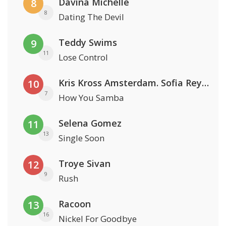
Davina Michelle
8
8
Dating The Devil
Teddy Swims
9
11
Lose Control
Kris Kross Amsterdam. Sofia Reyes & Tinie Tempah
10
7
How You Samba
Selena Gomez
11
13
Single Soon
Troye Sivan
12
9
Rush
Racoon
13
16
Nickel For Goodbye