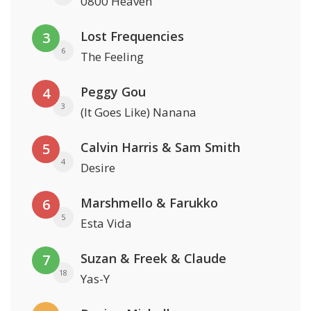
0800 Heaven
Lost Frequencies
3
6
The Feeling
Peggy Gou
4
3
(It Goes Like) Nanana
Calvin Harris & Sam Smith
5
4
Desire
Marshmello & Farukko
6
5
Esta Vida
Suzan & Freek & Claude
7
18
Yas-Y