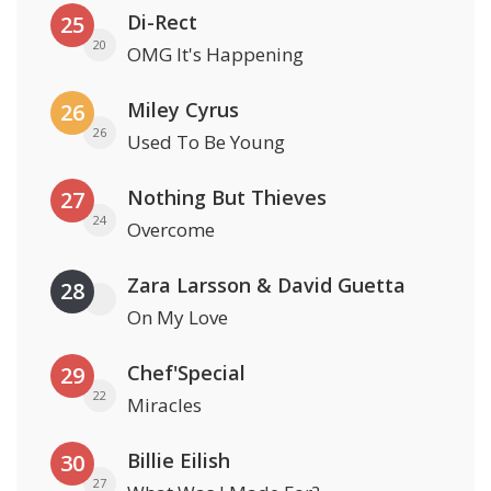
Di-Rect
25
20
OMG It's Happening
Miley Cyrus
26
26
Used To Be Young
Nothing But Thieves
27
24
Overcome
Zara Larsson & David Guetta
28
On My Love
Chef'Special
29
22
Miracles
Billie Eilish
30
27