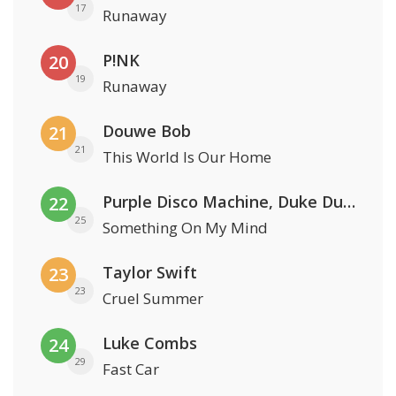
17
Runaway
P!NK
20
19
Runaway
Douwe Bob
21
21
This World Is Our Home
Purple Disco Machine, Duke Dumont & Nothing But Thieves
22
25
Something On My Mind
Taylor Swift
23
23
Cruel Summer
Luke Combs
24
29
Fast Car