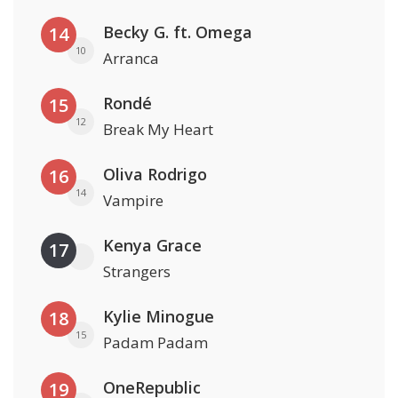
Becky G. ft. Omega
14
10
Arranca
Rondé
15
12
Break My Heart
Oliva Rodrigo
16
14
Vampire
Kenya Grace
17
Strangers
Kylie Minogue
18
15
Padam Padam
OneRepublic
19