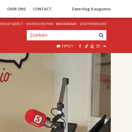
S
OVER ONS
CONTACT
Zaterdag 8 augustus
OEGSTGEEST
·
VOORSCHOTEN
·
WASSENAAR
·
ZOETERWOUDE
TIPS?!
·
Je luistert nu naar
uur 1 van 2
«
Vorig uur
Volgend uur
»
18.00