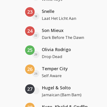
Snelle
23
18
Laat Het Licht Aan
Son Mieux
24
22
Dark Before The Dawn
Olivia Rodrigo
25
29
Drop Dead
Temper City
26
26
Self Aware
Hugel & Solto
27
Jamaican (Bam Bam)
Kygo, Khalid & Gryffin