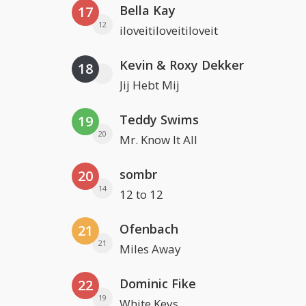
Bella Kay
17
12
iloveitiloveitiloveit
Kevin & Roxy Dekker
18
Jij Hebt Mij
Teddy Swims
19
20
Mr. Know It All
sombr
20
14
12 to 12
Ofenbach
21
21
Miles Away
Dominic Fike
22
19
White Keys