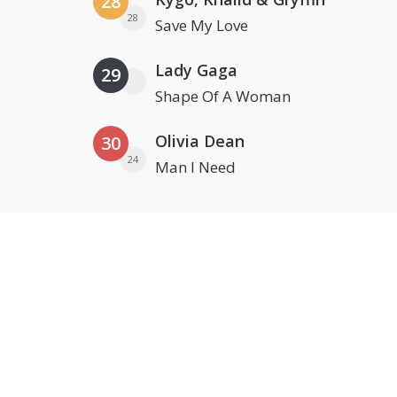
28
28
Save My Love
Lady Gaga
29
Shape Of A Woman
Olivia Dean
30
24
Man I Need