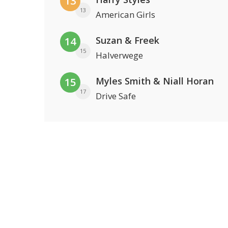
13
13
American Girls
Suzan & Freek
14
15
Halverwege
Myles Smith & Niall Horan
15
17
Drive Safe