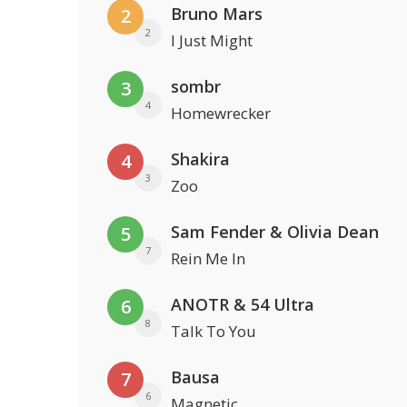
Bruno Mars
2
2
I Just Might
sombr
3
4
Homewrecker
Shakira
4
3
Zoo
Sam Fender & Olivia Dean
5
7
Rein Me In
ANOTR & 54 Ultra
6
8
Talk To You
Bausa
7
6
Magnetic