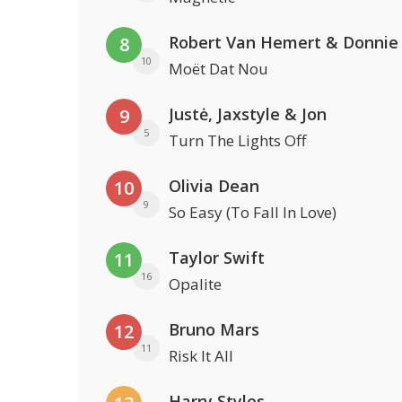
Robert Van Hemert & Donnie
8
10
Moët Dat Nou
Justė, Jaxstyle & Jon
9
5
Turn The Lights Off
Olivia Dean
10
9
So Easy (To Fall In Love)
Taylor Swift
11
16
Opalite
Bruno Mars
12
11
Risk It All
Harry Styles