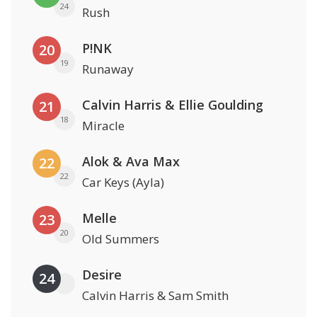
24
Rush
P!NK
20
19
Runaway
Calvin Harris & Ellie Goulding
21
18
Miracle
Alok & Ava Max
22
22
Car Keys (Ayla)
Melle
23
20
Old Summers
Desire
24
Calvin Harris & Sam Smith