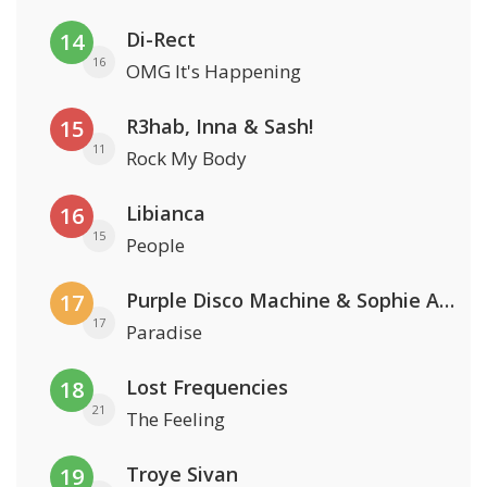
Di-Rect
14
16
OMG It's Happening
R3hab, Inna & Sash!
15
11
Rock My Body
Libianca
16
15
People
Purple Disco Machine & Sophie And The Giants
17
17
Paradise
Lost Frequencies
18
21
The Feeling
Troye Sivan
19