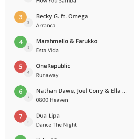
How You Samba
Becky G. ft. Omega
3
3
Arranca
Marshmello & Farukko
4
5
Esta Vida
OneRepublic
5
4
Runaway
Nathan Dawe, Joel Corry & Ella Henderson
6
7
0800 Heaven
Dua Lipa
7
6
Dance The Night