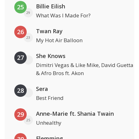
Billie Eilish
25
29
What Was I Made For?
Twan Ray
26
23
My Hot Air Balloon
She Knows
27
Dimitri Vegas & Like Mike, David Guetta
& Afro Bros ft. Akon
Sera
28
Best Friend
Anne-Marie ft. Shania Twain
29
25
Unhealthy
Flemming