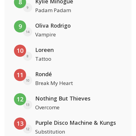
Kylie Minogue
8
9
Padam Padam
Oliva Rodrigo
9
14
Vampire
Loreen
10
8
Tattoo
Rondé
11
10
Break My Heart
Nothing But Thieves
12
13
Overcome
Purple Disco Machine & Kungs
13
12
Substitution