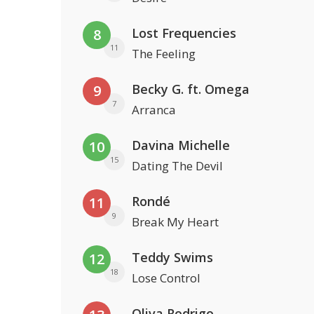
Lost Frequencies
8
11
The Feeling
Becky G. ft. Omega
9
7
Arranca
Davina Michelle
10
15
Dating The Devil
Rondé
11
9
Break My Heart
Teddy Swims
12
18
Lose Control
Oliva Rodrigo