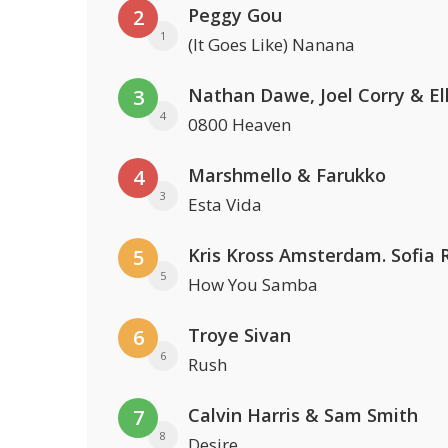
Peggy Gou
2
1
(It Goes Like) Nanana
3
4
0800 Heaven
Marshmello & Farukko
4
3
Esta Vida
5
5
How You Samba
Troye Sivan
6
6
Rush
Calvin Harris & Sam Smith
7
8
Desire