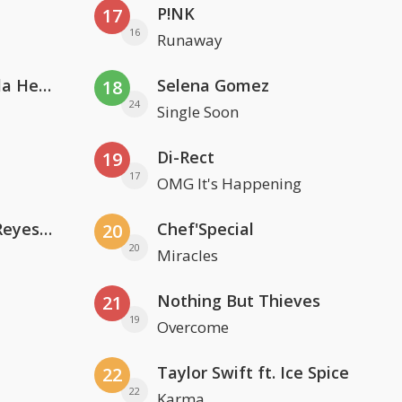
P!NK
17
16
Runaway
Nathan Dawe, Joel Corry & Ella Henderson
Selena Gomez
18
24
Single Soon
Di-Rect
19
17
OMG It's Happening
Kris Kross Amsterdam. Sofia Reyes & Tinie Tempah
Chef'Special
20
20
Miracles
Nothing But Thieves
21
19
Overcome
Taylor Swift ft. Ice Spice
22
22
Karma