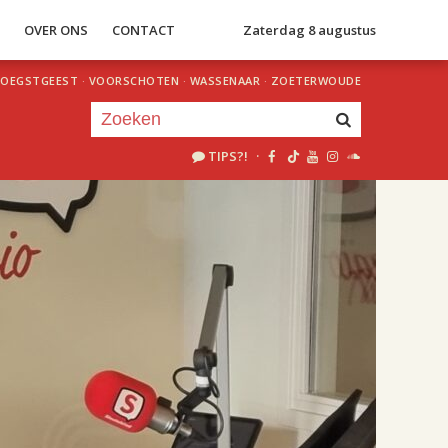
S
OVER ONS
CONTACT
Zaterdag 8 augustus
OEGSTGEEST
·
VOORSCHOTEN
·
WASSENAAR
·
ZOETERWOUDE
TIPS?!
·
Je luistert nu naar
uur 1 van 2
«
Vorig uur
Volgend uur
»
18.00