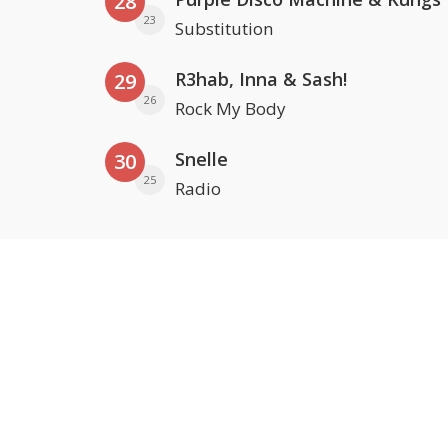
28
23
Substitution
R3hab, Inna & Sash!
29
26
Rock My Body
Snelle
30
25
Radio