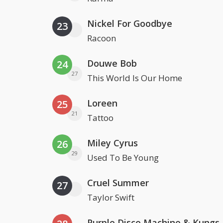
Nickel For Goodbye
23
Racoon
Douwe Bob
24
27
This World Is Our Home
Loreen
25
21
Tattoo
Miley Cyrus
26
29
Used To Be Young
Cruel Summer
27
Taylor Swift
Purple Disco Machine & Kungs