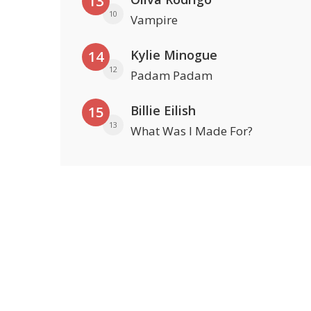
13
10
Vampire
Kylie Minogue
14
12
Padam Padam
Billie Eilish
15
13
What Was I Made For?