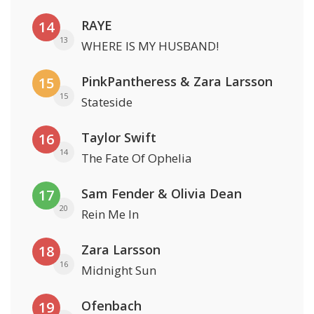
RAYE
14
13
WHERE IS MY HUSBAND!
PinkPantheress & Zara Larsson
15
15
Stateside
Taylor Swift
16
14
The Fate Of Ophelia
Sam Fender & Olivia Dean
17
20
Rein Me In
Zara Larsson
18
16
Midnight Sun
Ofenbach
19