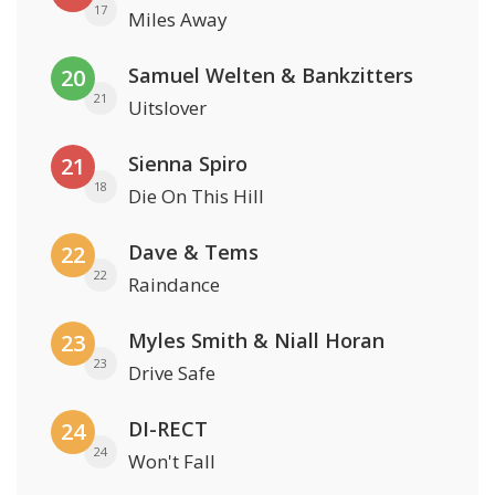
17
Miles Away
Samuel Welten & Bankzitters
20
21
Uitslover
Sienna Spiro
21
18
Die On This Hill
Dave & Tems
22
22
Raindance
Myles Smith & Niall Horan
23
23
Drive Safe
DI-RECT
24
24
Won't Fall