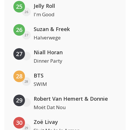
Jelly Roll
25
26
I'm Good
Suzan & Freek
26
27
Halverwege
Niall Horan
27
Dinner Party
BTS
28
28
SWIM
Robert Van Hemert & Donnie
29
Moët Dat Nou
Zoë Livay
30
29