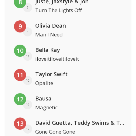
Justė, Jaxstyle & Jon
8
9
Turn The Lights Off
Olivia Dean
9
8
Man I Need
Bella Kay
10
11
iloveitiloveitiloveit
Taylor Swift
11
10
Opalite
Bausa
12
19
Magnetic
David Guetta, Teddy Swims & Tones And I
13
12
Gone Gone Gone