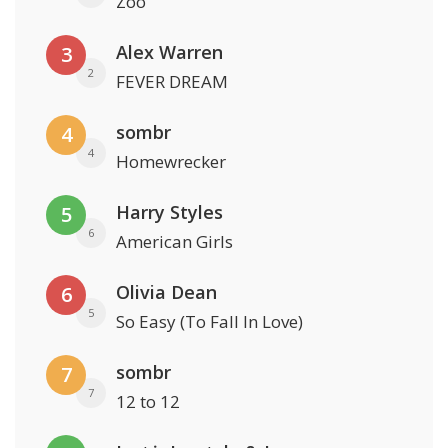
Zoo
Alex Warren
3
2
FEVER DREAM
sombr
4
4
Homewrecker
Harry Styles
5
6
American Girls
Olivia Dean
6
5
So Easy (To Fall In Love)
sombr
7
7
12 to 12