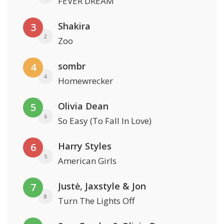
FEVER DREAM
Shakira
3
2
Zoo
sombr
4
4
Homewrecker
Olivia Dean
5
6
So Easy (To Fall In Love)
Harry Styles
6
5
American Girls
Justė, Jaxstyle & Jon
7
8
Turn The Lights Off