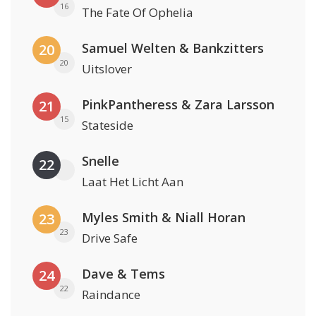
16
The Fate Of Ophelia
Samuel Welten & Bankzitters
20
20
Uitslover
PinkPantheress & Zara Larsson
21
15
Stateside
Snelle
22
Laat Het Licht Aan
Myles Smith & Niall Horan
23
23
Drive Safe
Dave & Tems
24
22
Raindance