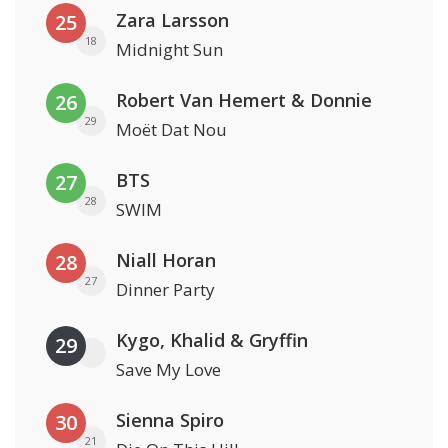
Zara Larsson
25
18
Midnight Sun
Robert Van Hemert & Donnie
26
29
Moët Dat Nou
BTS
27
28
SWIM
Niall Horan
28
27
Dinner Party
Kygo, Khalid & Gryffin
29
Save My Love
Sienna Spiro
30
21