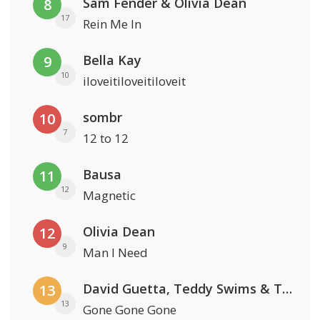
Sam Fender & Olivia Dean
8
17
Rein Me In
Bella Kay
9
10
iloveitiloveitiloveit
sombr
10
7
12 to 12
Bausa
11
12
Magnetic
Olivia Dean
12
9
Man I Need
David Guetta, Teddy Swims & Tones And I
13
13
Gone Gone Gone