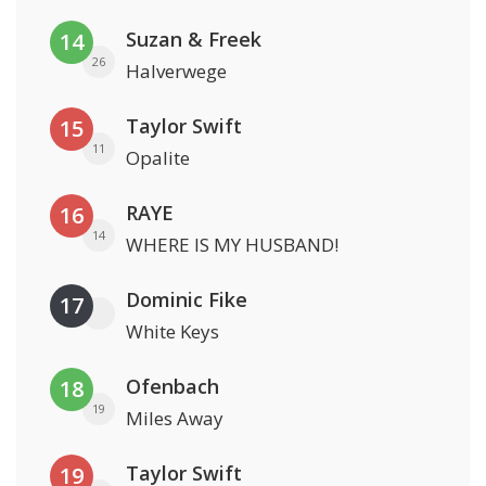
Suzan & Freek
14
26
Halverwege
Taylor Swift
15
11
Opalite
RAYE
16
14
WHERE IS MY HUSBAND!
Dominic Fike
17
White Keys
Ofenbach
18
19
Miles Away
Taylor Swift
19