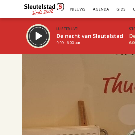
NIEUWS
AGENDA
GIDS
LUISTER LIVE:
ST
De nacht van Sleutelstad
De
0.00 - 6.00 uur
6.0
17.00
Inklappen