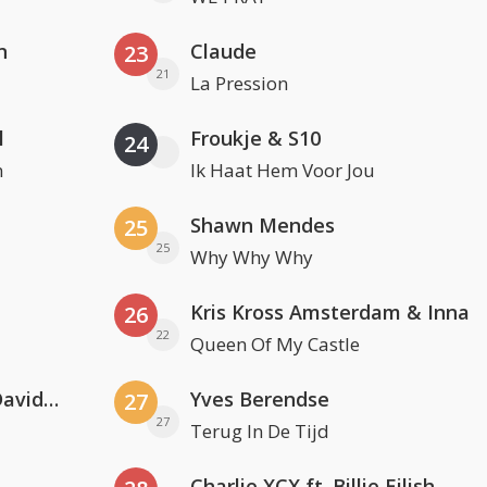
n
Claude
23
21
La Pression
l
Froukje & S10
24
n
Ik Haat Hem Voor Jou
Shawn Mendes
25
25
Why Why Why
Kris Kross Amsterdam & Inna
26
22
Queen Of My Castle
Clean Bandit, Anne-Marie & David Guetta
Yves Berendse
27
27
Terug In De Tijd
Charlie XCX ft. Billie Eilish