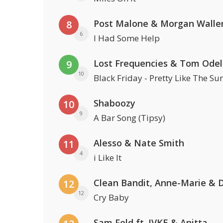
Post Malone & Morgan Walle
8
6
I Had Some Help
Lost Frequencies & Tom Odel
9
10
Black Friday - Pretty Like The Su
Shaboozy
10
9
A Bar Song (Tipsy)
Alesso & Nate Smith
11
4
i Like It
12
12
Cry Baby
Sam Feld ft. JVKE & Anitta