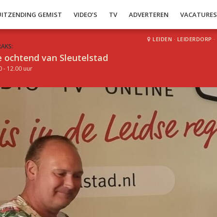
UITZENDING GEMIST
VIDEO’S
TV
ADVERTEREN
VACATURE
LEIDEN
·
LEIDERDORP
·
RAKS:
 ochtend van Sleutelstad
0 - 12.00 uur