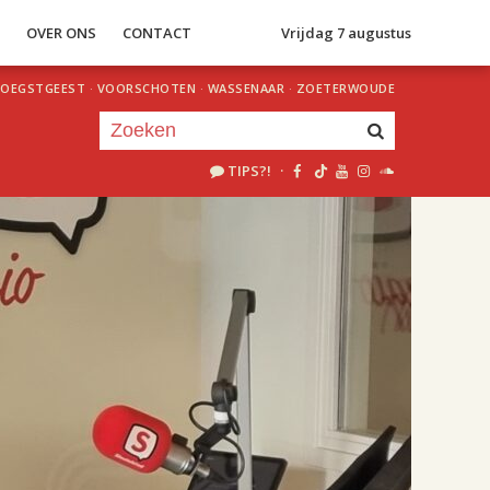
S
OVER ONS
CONTACT
Vrijdag 7 augustus
OEGSTGEEST
·
VOORSCHOTEN
·
WASSENAAR
·
ZOETERWOUDE
TIPS?!
·
Je luistert nu naar
uur 1 van 2
«
Vorig uur
Volgend uur
»
18.00