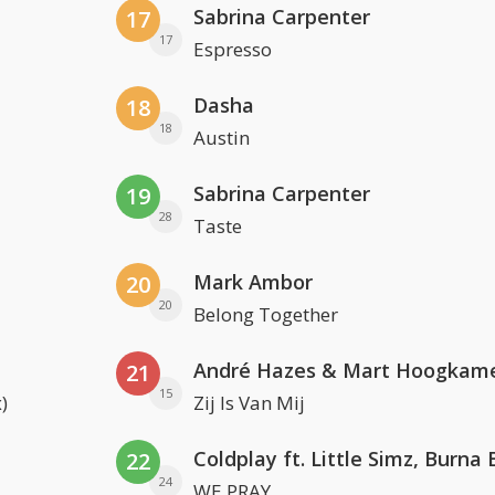
Sabrina Carpenter
17
17
Espresso
Dasha
18
18
Austin
Sabrina Carpenter
19
28
Taste
Mark Ambor
20
20
Belong Together
André Hazes & Mart Hoogkam
21
15
)
Zij Is Van Mij
22
24
WE PRAY