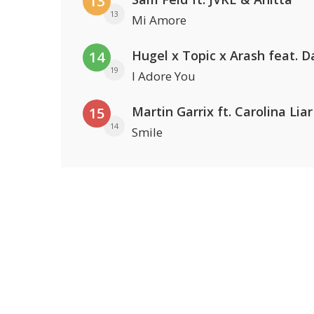
13
13
Mi Amore
14
19
I Adore You
Martin Garrix ft. Carolina Liar
15
14
Smile