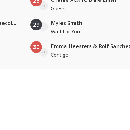
28
23
Guess
Hugel x Topic x Arash feat. Daecolm
Myles Smith
29
Wait For You
Emma Heesters & Rolf Sanche
30
29
Contigo