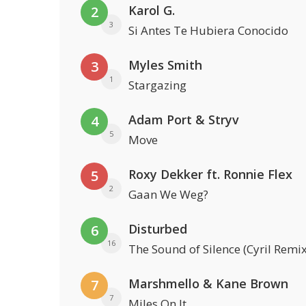
Karol G.
2
3
Si Antes Te Hubiera Conocido
Myles Smith
3
1
Stargazing
Adam Port & Stryv
4
5
Move
Roxy Dekker ft. Ronnie Flex
5
2
Gaan We Weg?
Disturbed
6
16
The Sound of Silence (Cyril Remix
Marshmello & Kane Brown
7
7
Miles On It