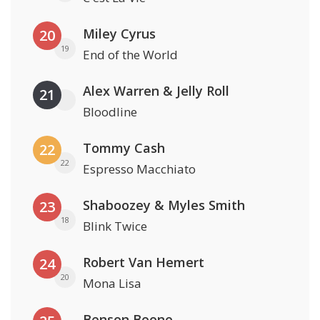
Miley Cyrus
20
19
End of the World
Alex Warren & Jelly Roll
21
Bloodline
Tommy Cash
22
22
Espresso Macchiato
Shaboozey & Myles Smith
23
18
Blink Twice
Robert Van Hemert
24
20
Mona Lisa
Benson Boone