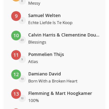
8
Messy
Samuel Welten
9
6
Echte Liefde Is Te Koop
Calvin Harris & Clementine Douglas
10
23
Blessings
Pommelien Thijs
11
9
Atlas
Damiano David
12
13
Born With a Broken Heart
Flemming & Mart Hoogkamer
13
10
100%