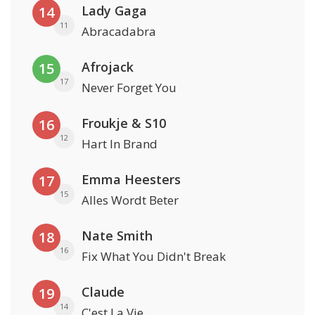
Lady Gaga
14
11
Abracadabra
Afrojack
15
17
Never Forget You
Froukje & S10
16
12
Hart In Brand
Emma Heesters
17
15
Alles Wordt Beter
Nate Smith
18
16
Fix What You Didn't Break
Claude
19
14
C'est La Vie