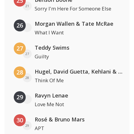
25
21
Sorry I'm Here For Someone Else
Morgan Wallen & Tate McRae
26
What I Want
Teddy Swims
27
27
Guilty
Hugel, David Guetta, Kehlani & Daecolm
28
28
Think Of Me
Ravyn Lenae
29
Love Me Not
Rosé & Bruno Mars
30
29
APT