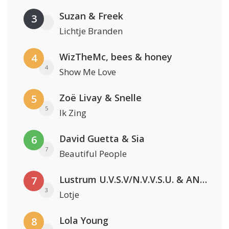
Suzan & Freek
3
Lichtje Branden
WizTheMc, bees & honey
4
4
Show Me Love
Zoë Livay & Snelle
5
5
Ik Zing
David Guetta & Sia
6
7
Beautiful People
Lustrum U.V.S.V/N.V.V.S.U. & ANNO ONS & Jopke van Dobbenburgh & Roeland Beelen
7
3
Lotje
Lola Young
8