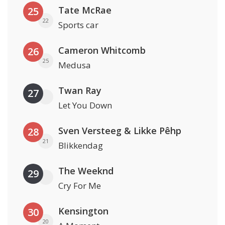
Tate McRae
25
22
Sports car
Cameron Whitcomb
26
25
Medusa
Twan Ray
27
Let You Down
Sven Versteeg & Likke Pêhp
28
21
Blikkendag
The Weeknd
29
Cry For Me
Kensington
30
20