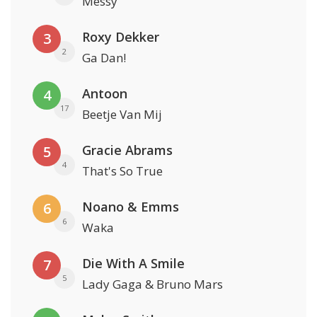
Messy
Roxy Dekker
3
2
Ga Dan!
Antoon
4
17
Beetje Van Mij
Gracie Abrams
5
4
That's So True
Noano & Emms
6
6
Waka
Die With A Smile
7
5
Lady Gaga & Bruno Mars