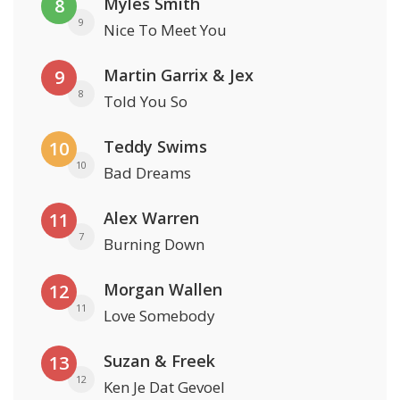
Myles Smith
8
9
Nice To Meet You
Martin Garrix & Jex
9
8
Told You So
Teddy Swims
10
10
Bad Dreams
Alex Warren
11
7
Burning Down
Morgan Wallen
12
11
Love Somebody
Suzan & Freek
13
12
Ken Je Dat Gevoel