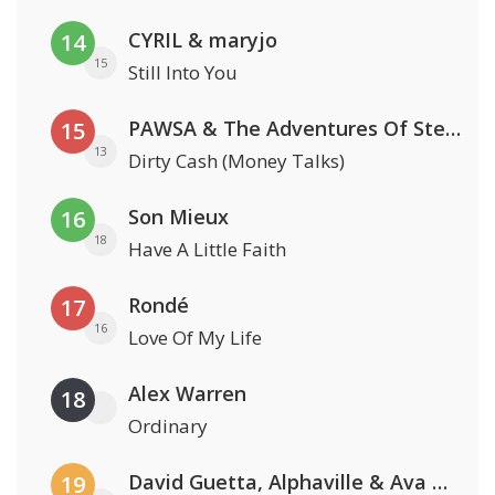
CYRIL & maryjo
14
15
Still Into You
PAWSA & The Adventures Of Stevie V
15
13
Dirty Cash (Money Talks)
Son Mieux
16
18
Have A Little Faith
Rondé
17
16
Love Of My Life
Alex Warren
18
Ordinary
David Guetta, Alphaville & Ava Max
19