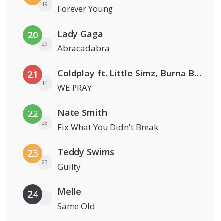
19
Forever Young
Lady Gaga
20
29
Abracadabra
Coldplay ft. Little Simz, Burna Boy, Elyanna & Tini
21
14
WE PRAY
Nate Smith
22
28
Fix What You Didn't Break
Teddy Swims
23
23
Guilty
Melle
24
Same Old