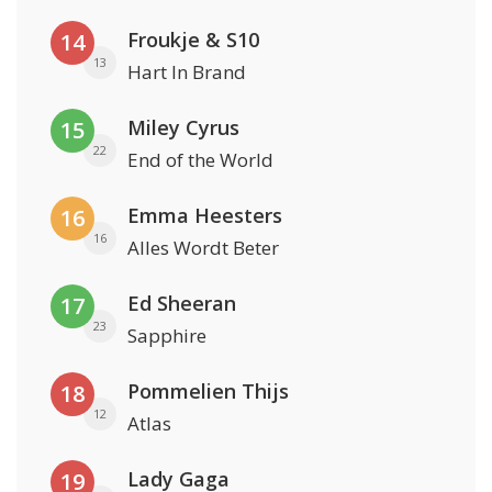
Froukje & S10
14
13
Hart In Brand
Miley Cyrus
15
22
End of the World
Emma Heesters
16
16
Alles Wordt Beter
Ed Sheeran
17
23
Sapphire
Pommelien Thijs
18
12
Atlas
Lady Gaga
19