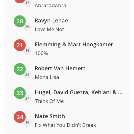
17
Abracadabra
Ravyn Lenae
20
29
Love Me Not
Flemming & Mart Hoogkamer
21
14
100%
Robert Van Hemert
22
26
Mona Lisa
Hugel, David Guetta, Kehlani & Daecolm
23
27
Think Of Me
Nate Smith
24
19
Fix What You Didn't Break