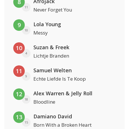
Afrojack
8
11
Never Forget You
Lola Young
9
10
Messy
Suzan & Freek
10
4
Lichtje Branden
Samuel Welten
11
9
Echte Liefde Is Te Koop
Alex Warren & Jelly Roll
12
18
Bloodline
Damiano David
13
15
Born With a Broken Heart