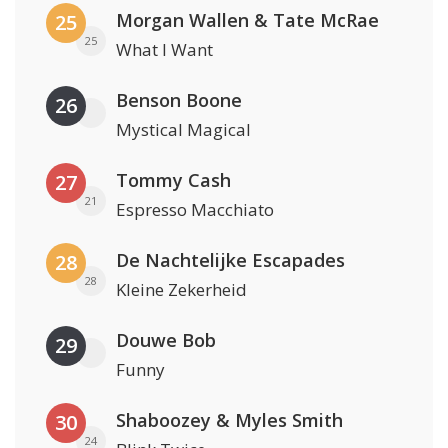
Morgan Wallen & Tate McRae
25
25
What I Want
Benson Boone
26
Mystical Magical
Tommy Cash
27
21
Espresso Macchiato
De Nachtelijke Escapades
28
28
Kleine Zekerheid
Douwe Bob
29
Funny
Shaboozey & Myles Smith
30
24