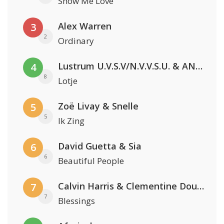
Show Me Love
Alex Warren
3
2
Ordinary
Lustrum U.V.S.V/N.V.V.S.U. & ANNO ONS & Jopke van Dobbenburgh & Roeland Beelen
4
8
Lotje
Zoë Livay & Snelle
5
5
Ik Zing
David Guetta & Sia
6
6
Beautiful People
Calvin Harris & Clementine Douglas
7
7
Blessings