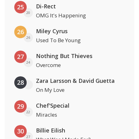
Di-Rect
25
20
OMG It's Happening
Miley Cyrus
26
26
Used To Be Young
Nothing But Thieves
27
24
Overcome
Zara Larsson & David Guetta
28
On My Love
Chef'Special
29
22
Miracles
Billie Eilish
30
27