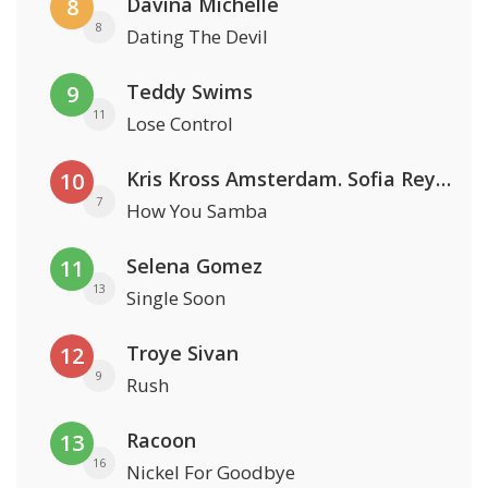
Davina Michelle
8
8
Dating The Devil
Teddy Swims
9
11
Lose Control
Kris Kross Amsterdam. Sofia Reyes & Tinie Tempah
10
7
How You Samba
Selena Gomez
11
13
Single Soon
Troye Sivan
12
9
Rush
Racoon
13
16
Nickel For Goodbye