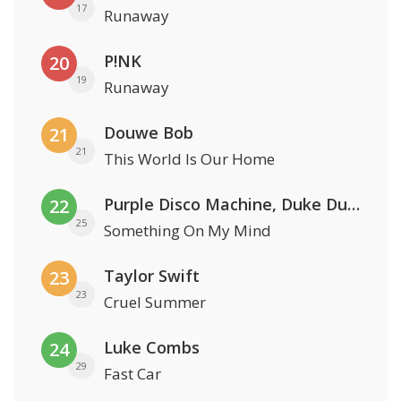
17
Runaway
P!NK
20
19
Runaway
Douwe Bob
21
21
This World Is Our Home
Purple Disco Machine, Duke Dumont & Nothing But Thieves
22
25
Something On My Mind
Taylor Swift
23
23
Cruel Summer
Luke Combs
24
29
Fast Car