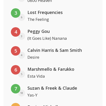
0800 Heaven
Lost Frequencies
3
6
The Feeling
Peggy Gou
4
3
(It Goes Like) Nanana
Calvin Harris & Sam Smith
5
4
Desire
Marshmello & Farukko
6
5
Esta Vida
Suzan & Freek & Claude
7
18
Yas-Y