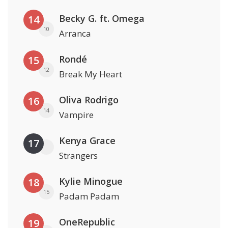
Becky G. ft. Omega
14
10
Arranca
Rondé
15
12
Break My Heart
Oliva Rodrigo
16
14
Vampire
Kenya Grace
17
Strangers
Kylie Minogue
18
15
Padam Padam
OneRepublic
19