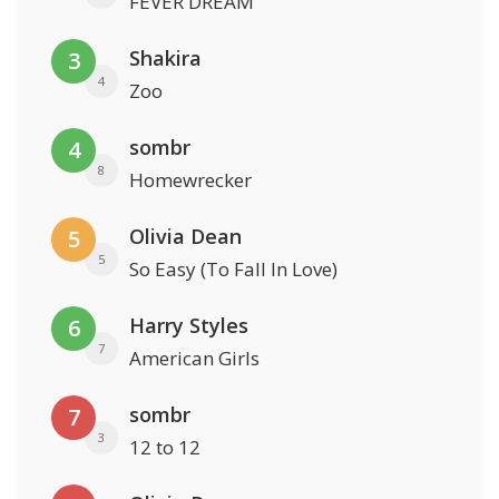
FEVER DREAM
Shakira
3
4
Zoo
sombr
4
8
Homewrecker
Olivia Dean
5
5
So Easy (To Fall In Love)
Harry Styles
6
7
American Girls
sombr
7
3
12 to 12