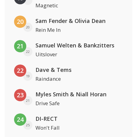
Magnetic
Sam Fender & Olivia Dean
20
20
Rein Me In
Samuel Welten & Bankzitters
21
22
Uitslover
Dave & Tems
22
19
Raindance
Myles Smith & Niall Horan
23
21
Drive Safe
DI-RECT
24
25
Won't Fall