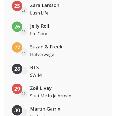
Zara Larsson
25
23
Lush Life
Jelly Roll
26
29
I'm Good
Suzan & Freek
27
27
Halverwege
BTS
28
SWIM
Zoë Livay
29
26
Sluit Me In Je Armen
Martin Garrix
30