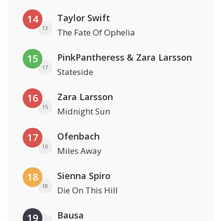
Taylor Swift
14
13
The Fate Of Ophelia
PinkPantheress & Zara Larsson
15
17
Stateside
Zara Larsson
16
15
Midnight Sun
Ofenbach
17
16
Miles Away
Sienna Spiro
18
18
Die On This Hill
Bausa
19