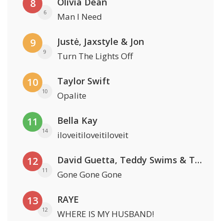
Olivia Dean
8
6
Man I Need
Justė, Jaxstyle & Jon
9
9
Turn The Lights Off
Taylor Swift
10
10
Opalite
Bella Kay
11
14
iloveitiloveitiloveit
David Guetta, Teddy Swims & Tones And I
12
11
Gone Gone Gone
RAYE
13
12
WHERE IS MY HUSBAND!