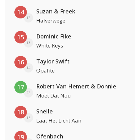
Suzan & Freek
14
12
Halverwege
Dominic Fike
15
13
White Keys
Taylor Swift
16
14
Opalite
Robert Van Hemert & Donnie
17
22
Moët Dat Nou
Snelle
18
15
Laat Het Licht Aan
Ofenbach
19