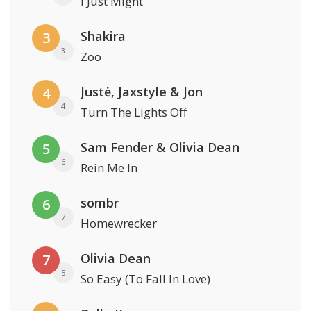
I Just Might
Shakira
3
3
Zoo
Justė, Jaxstyle & Jon
4
4
Turn The Lights Off
Sam Fender & Olivia Dean
5
6
Rein Me In
sombr
6
7
Homewrecker
Olivia Dean
7
5
So Easy (To Fall In Love)