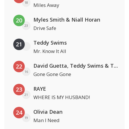
18
Miles Away
Myles Smith & Niall Horan
20
23
Drive Safe
Teddy Swims
21
Mr. Know It All
David Guetta, Teddy Swims & Tones And I
22
16
Gone Gone Gone
RAYE
23
21
WHERE IS MY HUSBAND!
Olivia Dean
24
19
Man I Need