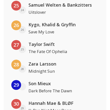
Samuel Welten & Bankzitters
25
24
Uitslover
Kygo, Khalid & Gryffin
26
26
Save My Love
Taylor Swift
27
25
The Fate Of Ophelia
Zara Larsson
28
28
Midnight Sun
Son Mieux
29
Dark Before The Dawn
Hannah Mae & BLØF
30
29