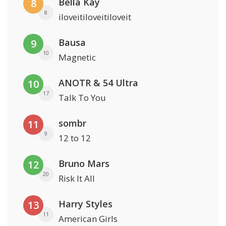
Bella Kay
8
8
iloveitiloveitiloveit
Bausa
9
10
Magnetic
ANOTR & 54 Ultra
10
17
Talk To You
sombr
11
9
12 to 12
Bruno Mars
12
20
Risk It All
Harry Styles
13
11
American Girls