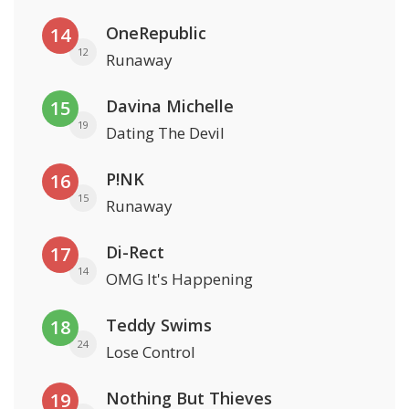
OneRepublic
14
12
Runaway
Davina Michelle
15
19
Dating The Devil
P!NK
16
15
Runaway
Di-Rect
17
14
OMG It's Happening
Teddy Swims
18
24
Lose Control
Nothing But Thieves
19