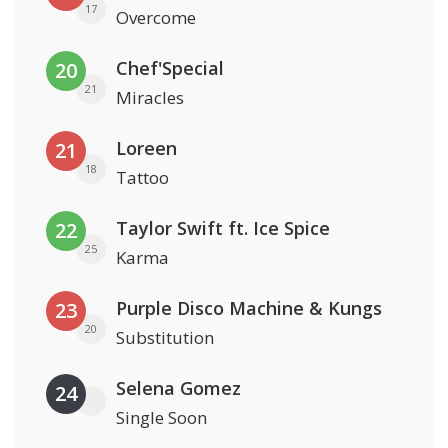
17
Overcome
Chef'Special
20
21
Miracles
Loreen
21
18
Tattoo
Taylor Swift ft. Ice Spice
22
25
Karma
Purple Disco Machine & Kungs
23
20
Substitution
Selena Gomez
24
Single Soon