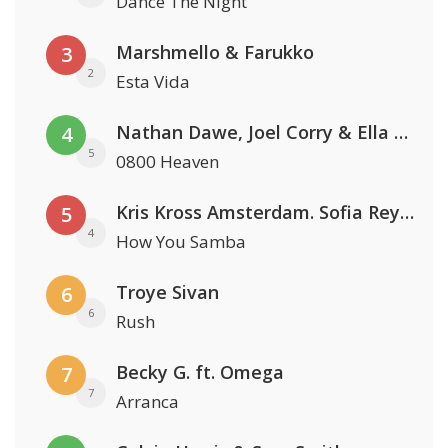
Dance The Night
Marshmello & Farukko
3
2
Esta Vida
Nathan Dawe, Joel Corry & Ella Henderson
4
5
0800 Heaven
Kris Kross Amsterdam. Sofia Reyes & Tinie Tempah
5
4
How You Samba
Troye Sivan
6
6
Rush
Becky G. ft. Omega
7
7
Arranca