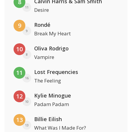
Calvin Harris & Sam Smith
8
11
Desire
Rondé
9
9
Break My Heart
Oliva Rodrigo
10
8
Vampire
Lost Frequencies
11
16
The Feeling
Kylie Minogue
12
10
Padam Padam
Billie Eilish
13
13
What Was I Made For?