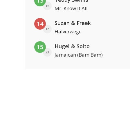
13
16
Mr. Know It All
Suzan & Freek
14
12
Halverwege
Hugel & Solto
15
23
Jamaican (Bam Bam)