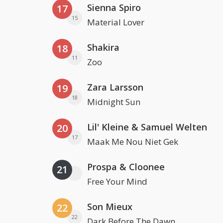
Sienna Spiro
17
15
Material Lover
Shakira
18
11
Zoo
Zara Larsson
19
18
Midnight Sun
Lil' Kleine & Samuel Welten
20
17
Maak Me Nou Niet Gek
Prospa & Cloonee
21
Free Your Mind
Son Mieux
22
22
Dark Before The Dawn