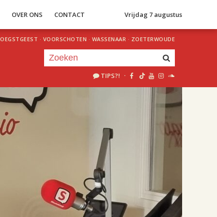
S
OVER ONS
CONTACT
Vrijdag 7 augustus
OEGSTGEEST
·
VOORSCHOTEN
·
WASSENAAR
·
ZOETERWOUDE
TIPS?!
·
Je luistert nu naar
uur 1 van 2
«
Vorig uur
Volgend uur
»
18.00