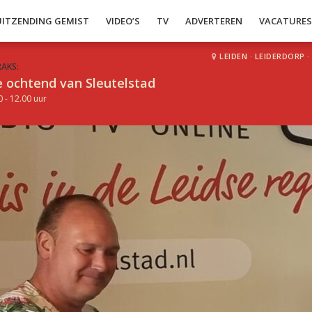
UITZENDING GEMIST
VIDEO’S
TV
ADVERTEREN
VACATURE
LEIDEN
·
LEIDERDORP
·
RAKS:
 ochtend van Sleutelstad
0 - 12.00 uur