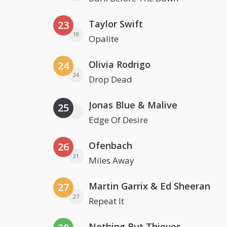
Taylor Swift
23
19
Opalite
Olivia Rodrigo
24
24
Drop Dead
Jonas Blue & Malive
25
Edge Of Desire
Ofenbach
26
21
Miles Away
Martin Garrix & Ed Sheeran
27
27
Repeat It
Nothing But Thieves