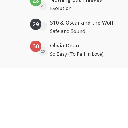
28
29
Evolution
S10 & Oscar and the Wolf
29
Safe and Sound
Olivia Dean
30
25
So Easy (To Fall In Love)