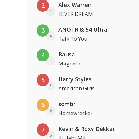
Alex Warren
2
1
FEVER DREAM
ANOTR & 54 Ultra
3
4
Talk To You
Bausa
4
8
Magnetic
Harry Styles
5
3
American Girls
sombr
6
6
Homewrecker
Kevin & Roxy Dekker
7
5
Jij Hebt Mij