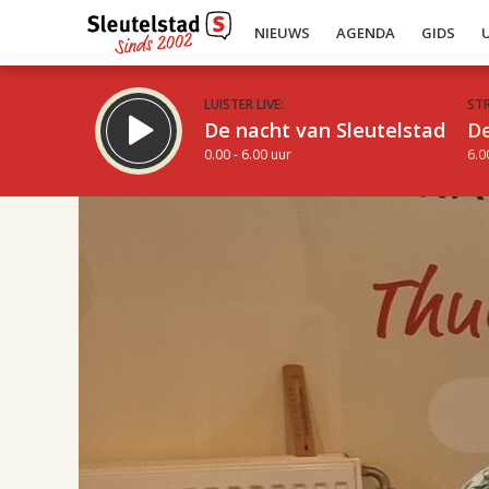
NIEUWS
AGENDA
GIDS
LUISTER LIVE:
ST
De nacht van Sleutelstad
De
0.00 - 6.00 uur
6.0
17.00
Inklappen