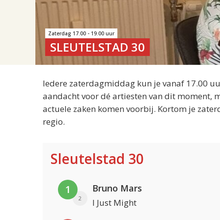
Zaterdag 17.00 - 19.00 uur
SLEUTELSTAD 30
Iedere zaterdagmiddag kun je vanaf 17.00 uur
aandacht voor dé artiesten van dit moment, m
actuele zaken komen voorbij. Kortom je zater
regio.
Sleutelstad 30
Bruno Mars
1
2
I Just Might