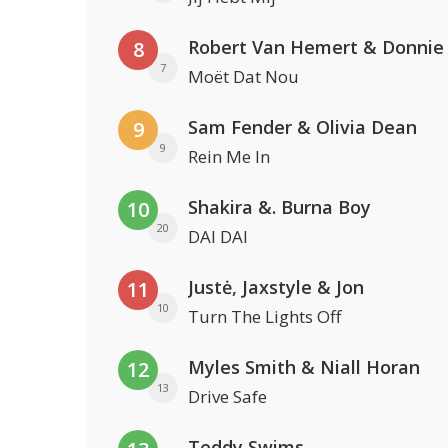
Robert Van Hemert & Donnie
8
7
Moët Dat Nou
Sam Fender & Olivia Dean
9
9
Rein Me In
Shakira &. Burna Boy
10
20
DAI DAI
Justė, Jaxstyle & Jon
11
10
Turn The Lights Off
Myles Smith & Niall Horan
12
13
Drive Safe
Teddy Swims