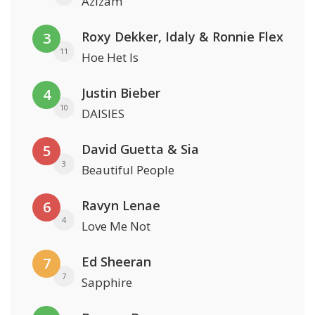
Azizam
Roxy Dekker, Idaly & Ronnie Flex
3
11
Hoe Het Is
Justin Bieber
4
10
DAISIES
David Guetta & Sia
5
3
Beautiful People
Ravyn Lenae
6
4
Love Me Not
Ed Sheeran
7
7
Sapphire