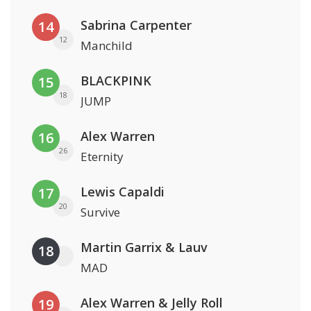
Sabrina Carpenter
14
12
Manchild
BLACKPINK
15
18
JUMP
Alex Warren
16
26
Eternity
Lewis Capaldi
17
20
Survive
Martin Garrix & Lauv
18
MAD
Alex Warren & Jelly Roll
19