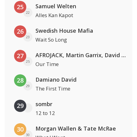
Samuel Welten
25
22
Alles Kan Kapot
Swedish House Mafia
26
23
Wait So Long
AFROJACK, Martin Garrix, David Guetta & Amél
27
25
Our Time
Damiano David
28
29
The First Time
sombr
29
12 to 12
Morgan Wallen & Tate McRae
30
30