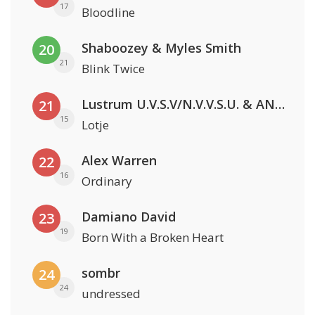
17
Bloodline
Shaboozey & Myles Smith
20
21
Blink Twice
Lustrum U.V.S.V/N.V.V.S.U. & ANNO ONS & Jopke van Dobbenburgh & Roeland Beelen
21
15
Lotje
Alex Warren
22
16
Ordinary
Damiano David
23
19
Born With a Broken Heart
sombr
24
24
undressed