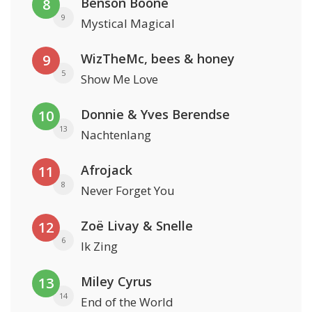
Benson Boone
8
9
Mystical Magical
WizTheMc, bees & honey
9
5
Show Me Love
Donnie & Yves Berendse
10
13
Nachtenlang
Afrojack
11
8
Never Forget You
Zoë Livay & Snelle
12
6
Ik Zing
Miley Cyrus
13
14
End of the World