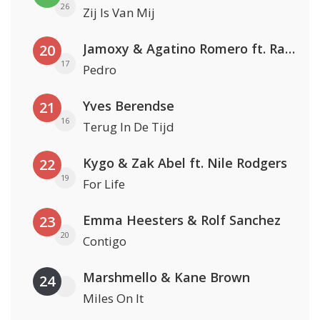
26
Zij Is Van Mij
Jamoxy & Agatino Romero ft. Raffaella Carrà
20
17
Pedro
Yves Berendse
21
16
Terug In De Tijd
Kygo & Zak Abel ft. Nile Rodgers
22
19
For Life
Emma Heesters & Rolf Sanchez
23
20
Contigo
Marshmello & Kane Brown
24
Miles On It