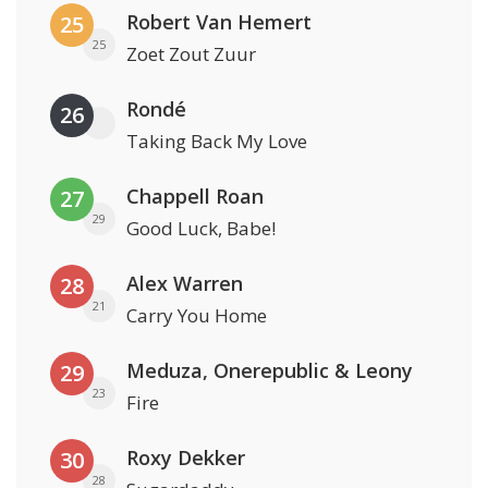
Robert Van Hemert
25
25
Zoet Zout Zuur
Rondé
26
Taking Back My Love
Chappell Roan
27
29
Good Luck, Babe!
Alex Warren
28
21
Carry You Home
Meduza, Onerepublic & Leony
29
23
Fire
Roxy Dekker
30
28