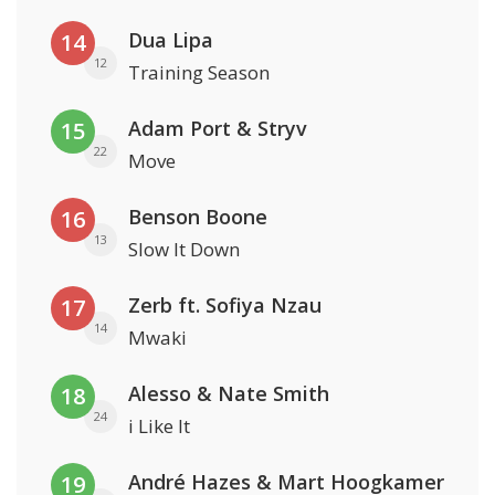
Dua Lipa
14
12
Training Season
Adam Port & Stryv
15
22
Move
Benson Boone
16
13
Slow It Down
Zerb ft. Sofiya Nzau
17
14
Mwaki
Alesso & Nate Smith
18
24
i Like It
André Hazes & Mart Hoogkamer
19