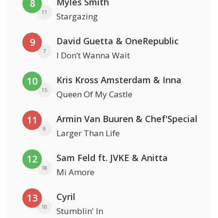
Myles Smith
8
11
Stargazing
David Guetta & OneRepublic
9
7
I Don’t Wanna Wait
Kris Kross Amsterdam & Inna
10
15
Queen Of My Castle
Armin Van Buuren & Chef'Special
11
9
Larger Than Life
Sam Feld ft. JVKE & Anitta
12
18
Mi Amore
Cyril
13
10
Stumblin' In