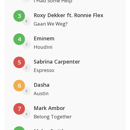
I Had Some Help
Roxy Dekker ft. Ronnie Flex
3
8
Gaan We Weg?
Eminem
4
5
Houdini
Sabrina Carpenter
5
2
Espresso
Dasha
6
6
Austin
Mark Ambor
7
4
Belong Together