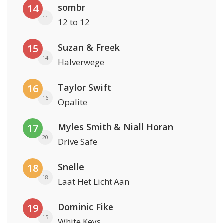
sombr
14
11
12 to 12
Suzan & Freek
15
14
Halverwege
Taylor Swift
16
16
Opalite
Myles Smith & Niall Horan
17
20
Drive Safe
Snelle
18
18
Laat Het Licht Aan
Dominic Fike
19
15
White Keys