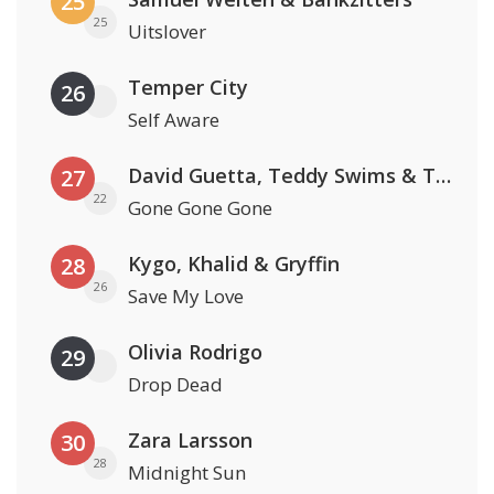
25
25
Uitslover
Temper City
26
Self Aware
David Guetta, Teddy Swims & Tones And I
27
22
Gone Gone Gone
Kygo, Khalid & Gryffin
28
26
Save My Love
Olivia Rodrigo
29
Drop Dead
Zara Larsson
30
28
Midnight Sun