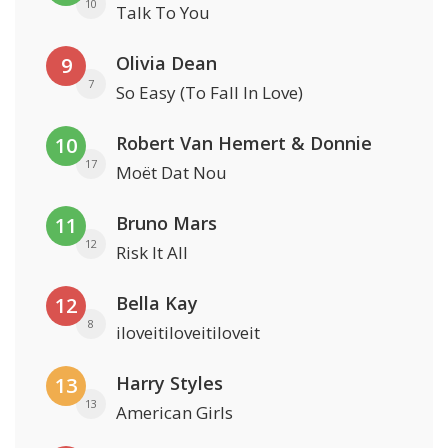
10
Talk To You
Olivia Dean
9
7
So Easy (To Fall In Love)
Robert Van Hemert & Donnie
10
17
Moët Dat Nou
Bruno Mars
11
12
Risk It All
Bella Kay
12
8
iloveitiloveitiloveit
Harry Styles
13
13
American Girls