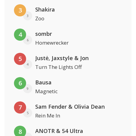
Shakira
3
3
Zoo
sombr
4
6
Homewrecker
Justė, Jaxstyle & Jon
5
4
Turn The Lights Off
Bausa
6
9
Magnetic
Sam Fender & Olivia Dean
7
5
Rein Me In
ANOTR & 54 Ultra
8