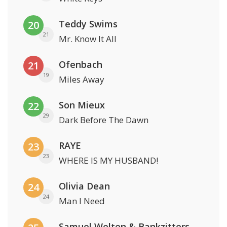
Teddy Swims
20
21
Mr. Know It All
Ofenbach
21
19
Miles Away
Son Mieux
22
29
Dark Before The Dawn
RAYE
23
23
WHERE IS MY HUSBAND!
Olivia Dean
24
24
Man I Need
Samuel Welten & Bankzitters