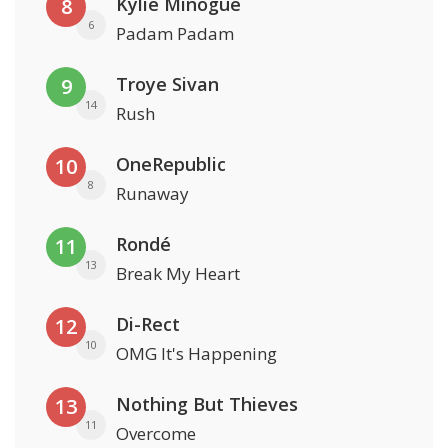
Kylie Minogue
8
6
Padam Padam
Troye Sivan
9
14
Rush
OneRepublic
10
8
Runaway
Rondé
11
13
Break My Heart
Di-Rect
12
10
OMG It's Happening
Nothing But Thieves
13
11
Overcome