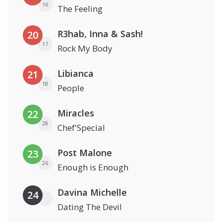
16
The Feeling
R3hab, Inna & Sash!
20
17
Rock My Body
Libianca
21
18
People
Miracles
22
28
Chef'Special
Post Malone
23
26
Enough is Enough
Davina Michelle
24
Dating The Devil