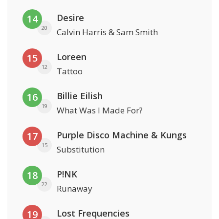
Desire
14
20
Calvin Harris & Sam Smith
Loreen
15
12
Tattoo
Billie Eilish
16
19
What Was I Made For?
Purple Disco Machine & Kungs
17
15
Substitution
P!NK
18
22
Runaway
Lost Frequencies
19