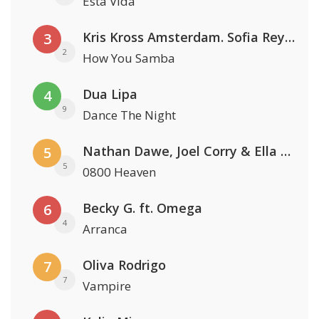
Esta Vida
Kris Kross Amsterdam. Sofia Reyes & Tinie Tempah
3
2
How You Samba
Dua Lipa
4
9
Dance The Night
Nathan Dawe, Joel Corry & Ella Henderson
5
5
0800 Heaven
Becky G. ft. Omega
6
4
Arranca
Oliva Rodrigo
7
7
Vampire