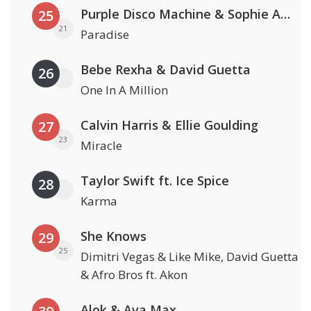
Purple Disco Machine & Sophie And The Giants
25
21
Paradise
Bebe Rexha & David Guetta
26
One In A Million
Calvin Harris & Ellie Goulding
27
23
Miracle
Taylor Swift ft. Ice Spice
28
Karma
She Knows
29
25
Dimitri Vegas & Like Mike, David Guetta
& Afro Bros ft. Akon
Alok & Ava Max