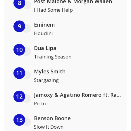
Post Malone & Morgan Wallen
8
I Had Some Help
Eminem
9
Houdini
Dua Lipa
10
Training Season
Myles Smith
11
Stargazing
Jamoxy & Agatino Romero ft. Raffaella Carrà
12
Pedro
Benson Boone
13
Slow It Down