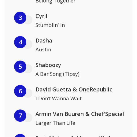
Belong Together
Cyril
3
Stumblin' In
Dasha
4
Austin
Shaboozy
5
A Bar Song (Tipsy)
David Guetta & OneRepublic
6
I Don’t Wanna Wait
Armin Van Buuren & Chef'Special
7
Larger Than Life