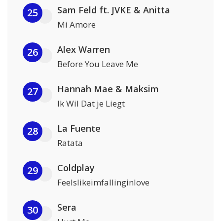
Sam Feld ft. JVKE & Anitta
25
Mi Amore
Alex Warren
26
Before You Leave Me
Hannah Mae & Maksim
27
Ik Wil Dat je Liegt
La Fuente
28
Ratata
Coldplay
29
Feelslikeimfallinginlove
Sera
30