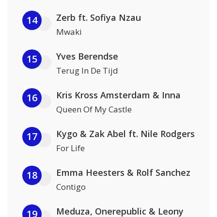
Zerb ft. Sofiya Nzau
14
Mwaki
Yves Berendse
15
Terug In De Tijd
Kris Kross Amsterdam & Inna
16
Queen Of My Castle
Kygo & Zak Abel ft. Nile Rodgers
17
For Life
Emma Heesters & Rolf Sanchez
18
Contigo
Meduza, Onerepublic & Leony
19