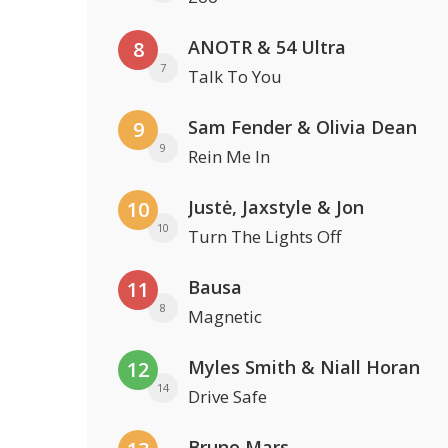
ANOTR & 54 Ultra
8
7
Talk To You
Sam Fender & Olivia Dean
9
9
Rein Me In
Justė, Jaxstyle & Jon
10
10
Turn The Lights Off
Bausa
11
8
Magnetic
Myles Smith & Niall Horan
12
14
Drive Safe
Bruno Mars