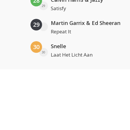
28
29
Satisfy
Martin Garrix & Ed Sheeran
29
Repeat It
Snelle
30
30
Laat Het Licht Aan