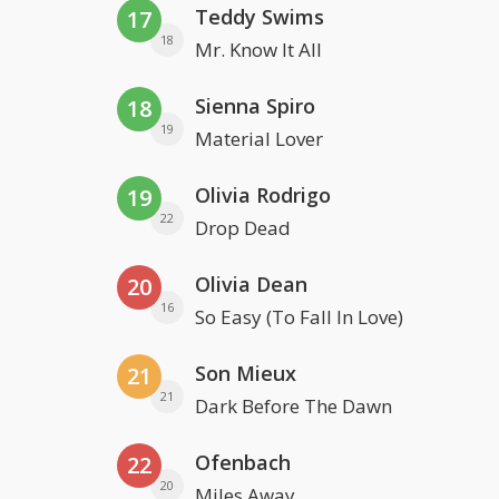
Teddy Swims
17
18
Mr. Know It All
Sienna Spiro
18
19
Material Lover
Olivia Rodrigo
19
22
Drop Dead
Olivia Dean
20
16
So Easy (To Fall In Love)
Son Mieux
21
21
Dark Before The Dawn
Ofenbach
22
20
Miles Away