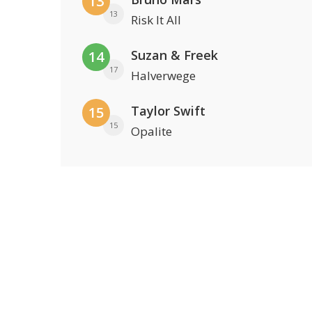
13
13
Risk It All
Suzan & Freek
14
17
Halverwege
Taylor Swift
15
15
Opalite