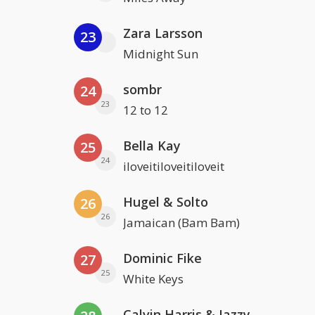
Zara Larsson
23
Midnight Sun
sombr
24
23
12 to 12
Bella Kay
25
24
iloveitiloveitiloveit
Hugel & Solto
26
26
Jamaican (Bam Bam)
Dominic Fike
27
25
White Keys
Calvin Harris & Jazzy