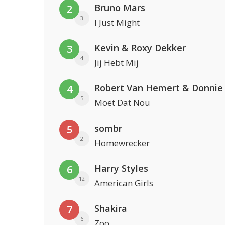
Bruno Mars
2
3
I Just Might
Kevin & Roxy Dekker
3
4
Jij Hebt Mij
Robert Van Hemert & Donnie
4
5
Moët Dat Nou
sombr
5
2
Homewrecker
Harry Styles
6
12
American Girls
Shakira
7
6
Zoo