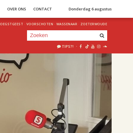
S
OVER ONS
CONTACT
Donderdag 6 augustus
OEGSTGEEST
·
VOORSCHOTEN
·
WASSENAAR
·
ZOETERWOUDE
TIPS?!
·
Je luistert nu naar
uur 1 van 2
«
Vorig uur
Volgend uur
»
15.00