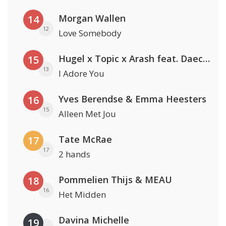
Morgan Wallen
14
12
Love Somebody
Hugel x Topic x Arash feat. Daecolm
15
13
I Adore You
Yves Berendse & Emma Heesters
16
15
Alleen Met Jou
Tate McRae
17
17
2 hands
Pommelien Thijs & MEAU
18
16
Het Midden
Davina Michelle
19