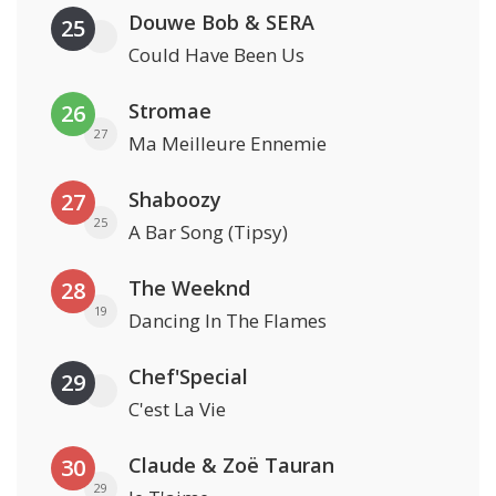
Douwe Bob & SERA
25
Could Have Been Us
Stromae
26
27
Ma Meilleure Ennemie
Shaboozy
27
25
A Bar Song (Tipsy)
The Weeknd
28
19
Dancing In The Flames
Chef'Special
29
C'est La Vie
Claude & Zoë Tauran
30
29