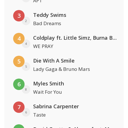
APT
Teddy Swims
3
2
Bad Dreams
Coldplay ft. Little Simz, Burna Boy, Elyanna & Tini
4
4
WE PRAY
Die With A Smile
5
5
Lady Gaga & Bruno Mars
Myles Smith
6
8
Wait For You
Sabrina Carpenter
7
6
Taste