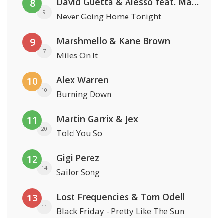
David Guetta & Alesso feat. Madison Love
8
9
Never Going Home Tonight
Marshmello & Kane Brown
9
7
Miles On It
Alex Warren
10
10
Burning Down
Martin Garrix & Jex
11
20
Told You So
Gigi Perez
12
14
Sailor Song
Lost Frequencies & Tom Odell
13
11
Black Friday - Pretty Like The Sun