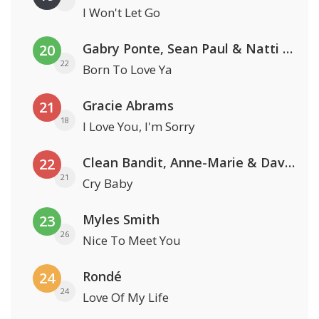
I Won't Let Go
Gabry Ponte, Sean Paul & Natti Natasha
20
22
Born To Love Ya
Gracie Abrams
21
18
I Love You, I'm Sorry
Clean Bandit, Anne-Marie & David Guetta
22
21
Cry Baby
Myles Smith
23
26
Nice To Meet You
Rondé
24
24
Love Of My Life