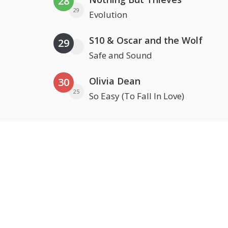
28
29
Evolution
S10 & Oscar and the Wolf
29
Safe and Sound
Olivia Dean
30
25
So Easy (To Fall In Love)