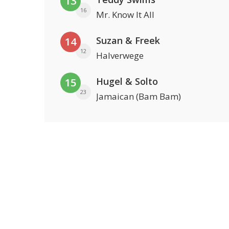
13
16
Mr. Know It All
Suzan & Freek
14
12
Halverwege
Hugel & Solto
15
23
Jamaican (Bam Bam)