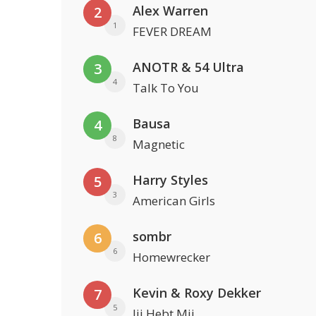
Alex Warren
2
1
FEVER DREAM
ANOTR & 54 Ultra
3
4
Talk To You
Bausa
4
8
Magnetic
Harry Styles
5
3
American Girls
sombr
6
6
Homewrecker
Kevin & Roxy Dekker
7
5
Jij Hebt Mij