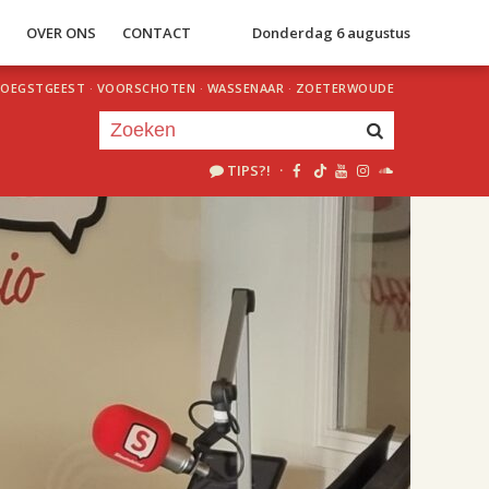
S
OVER ONS
CONTACT
Donderdag 6 augustus
OEGSTGEEST
·
VOORSCHOTEN
·
WASSENAAR
·
ZOETERWOUDE
TIPS?!
·
Je luistert nu naar
uur 1 van 2
«
Vorig uur
Volgend uur
»
15.00