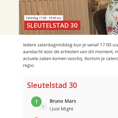
Zaterdag 17.00 - 19.00 uur
SLEUTELSTAD 30
Iedere zaterdagmiddag kun je vanaf 17.00 uur
aandacht voor dé artiesten van dit moment, m
actuele zaken komen voorbij. Kortom je zater
regio.
Sleutelstad 30
Bruno Mars
1
2
I Just Might