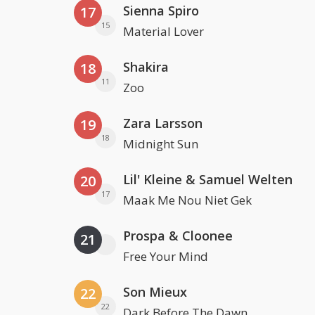
Sienna Spiro
17
15
Material Lover
Shakira
18
11
Zoo
Zara Larsson
19
18
Midnight Sun
Lil' Kleine & Samuel Welten
20
17
Maak Me Nou Niet Gek
Prospa & Cloonee
21
Free Your Mind
Son Mieux
22
22
Dark Before The Dawn