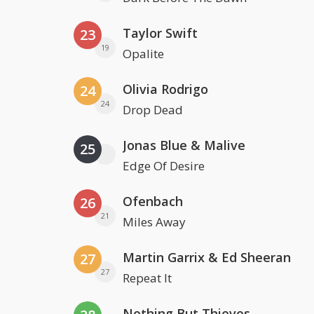
Taylor Swift
23
19
Opalite
Olivia Rodrigo
24
24
Drop Dead
Jonas Blue & Malive
25
Edge Of Desire
Ofenbach
26
21
Miles Away
Martin Garrix & Ed Sheeran
27
27
Repeat It
Nothing But Thieves