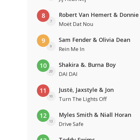
Robert Van Hemert & Donnie
8
7
Moët Dat Nou
Sam Fender & Olivia Dean
9
9
Rein Me In
Shakira &. Burna Boy
10
20
DAI DAI
Justė, Jaxstyle & Jon
11
10
Turn The Lights Off
Myles Smith & Niall Horan
12
13
Drive Safe
Teddy Swims