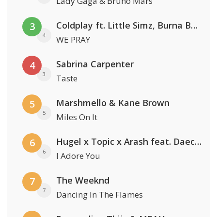
Lady Gaga & Bruno Mars
Coldplay ft. Little Simz, Burna Boy, Elyanna & Tini
3
4
WE PRAY
Sabrina Carpenter
4
3
Taste
Marshmello & Kane Brown
5
5
Miles On It
Hugel x Topic x Arash feat. Daecolm
6
6
I Adore You
The Weeknd
7
7
Dancing In The Flames