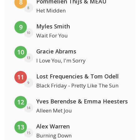
Pommelien Thijs & MEAU
8
8
Het Midden
Myles Smith
9
10
Wait For You
Gracie Abrams
10
13
I Love You, I'm Sorry
Lost Frequencies & Tom Odell
11
9
Black Friday - Pretty Like The Sun
Yves Berendse & Emma Heesters
12
14
Alleen Met Jou
Alex Warren
13
15
Burning Down