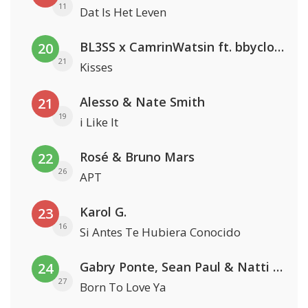
11
Dat Is Het Leven
BL3SS x CamrinWatsin ft. bbyclose
20
21
Kisses
Alesso & Nate Smith
21
19
i Like It
Rosé & Bruno Mars
22
26
APT
Karol G.
23
16
Si Antes Te Hubiera Conocido
Gabry Ponte, Sean Paul & Natti Natasha
24
27
Born To Love Ya