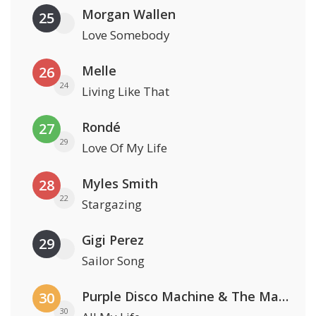
Morgan Wallen
25
Love Somebody
Melle
26
24
Living Like That
Rondé
27
29
Love Of My Life
Myles Smith
28
22
Stargazing
Gigi Perez
29
Sailor Song
Purple Disco Machine & The Magician
30
30