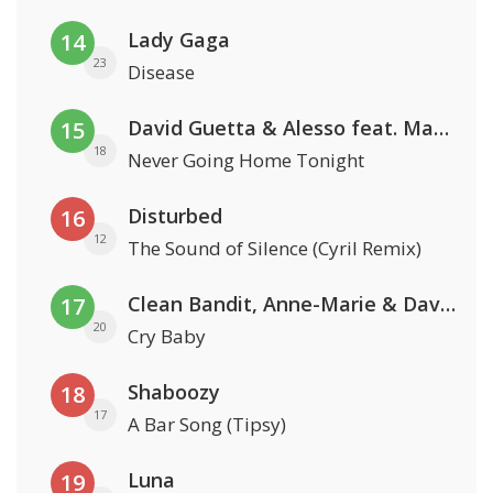
Lady Gaga
14
23
Disease
David Guetta & Alesso feat. Madison Love
15
18
Never Going Home Tonight
Disturbed
16
12
The Sound of Silence (Cyril Remix)
Clean Bandit, Anne-Marie & David Guetta
17
20
Cry Baby
Shaboozy
18
17
A Bar Song (Tipsy)
Luna
19