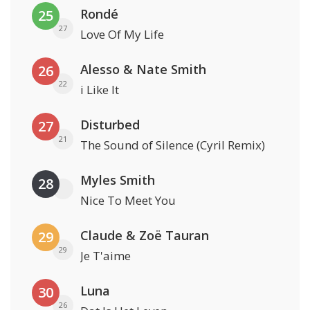
Rondé
25
27
Love Of My Life
Alesso & Nate Smith
26
22
i Like It
Disturbed
27
21
The Sound of Silence (Cyril Remix)
Myles Smith
28
Nice To Meet You
Claude & Zoë Tauran
29
29
Je T'aime
Luna
30
26