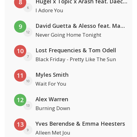
Hugel x Topic x Arash feat. Daecolm
8
6
I Adore You
David Guetta & Alesso feat. Madison Love
9
12
Never Going Home Tonight
Lost Frequencies & Tom Odell
10
7
Black Friday - Pretty Like The Sun
Myles Smith
11
10
Wait For You
Alex Warren
12
13
Burning Down
Yves Berendse & Emma Heesters
13
9
Alleen Met Jou