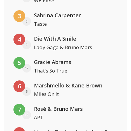
WE PRAY
Sabrina Carpenter
3
3
Taste
Die With A Smile
4
2
Lady Gaga & Bruno Mars
Gracie Abrams
5
17
That's So True
Marshmello & Kane Brown
6
5
Miles On It
Rosé & Bruno Mars
7
15
APT