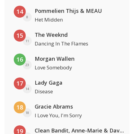
Pommelien Thijs & MEAU
14
8
Het Midden
The Weeknd
15
11
Dancing In The Flames
Morgan Wallen
16
23
Love Somebody
Lady Gaga
17
14
Disease
Gracie Abrams
18
18
I Love You, I'm Sorry
Clean Bandit, Anne-Marie & David Guetta
19