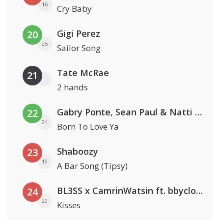
16
Cry Baby
Gigi Perez
20
25
Sailor Song
Tate McRae
21
2 hands
Gabry Ponte, Sean Paul & Natti Natasha
22
24
Born To Love Ya
Shaboozy
23
19
A Bar Song (Tipsy)
BL3SS x CamrinWatsin ft. bbyclose
24
20
Kisses