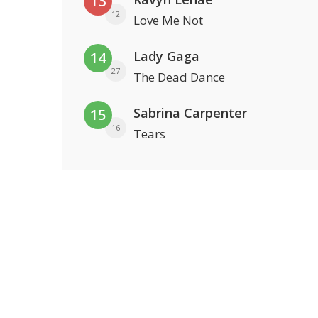
13
12
Love Me Not
Lady Gaga
14
27
The Dead Dance
Sabrina Carpenter
15
16
Tears