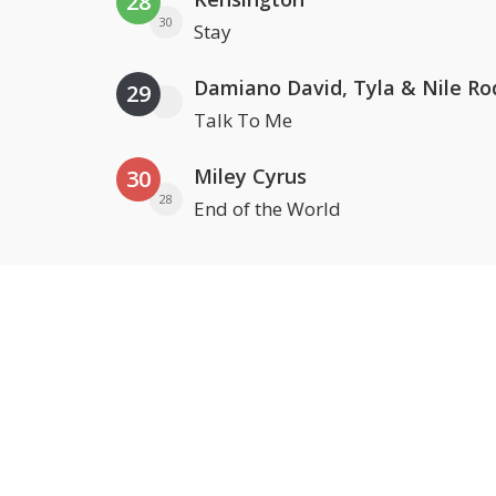
28
30
Stay
Damiano David, Tyla & Nile Ro
29
Talk To Me
Miley Cyrus
30
28
End of the World