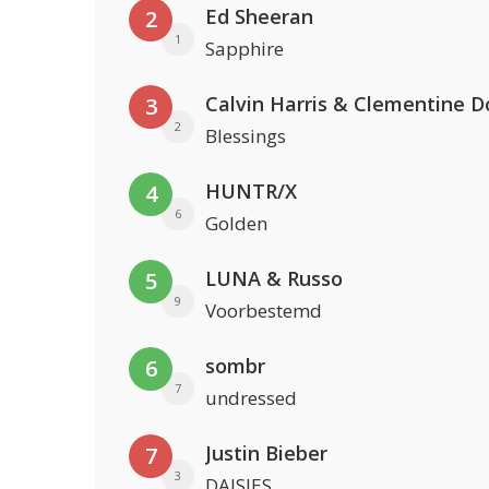
Ed Sheeran
2
1
Sapphire
Calvin Harris & Clementine D
3
2
Blessings
HUNTR/X
4
6
Golden
LUNA & Russo
5
9
Voorbestemd
sombr
6
7
undressed
Justin Bieber
7
3
DAISIES