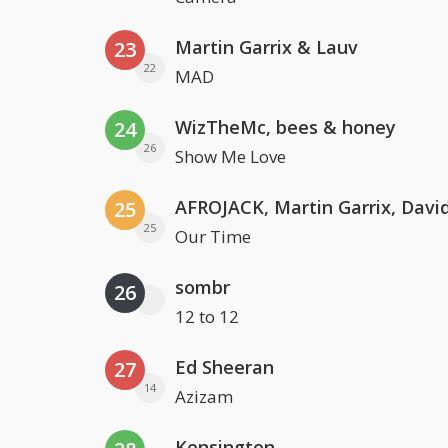
Martin Garrix & Lauv
23
22
MAD
WizTheMc, bees & honey
24
26
Show Me Love
25
25
Our Time
sombr
26
12 to 12
Ed Sheeran
27
14
Azizam
Kensington