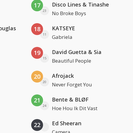
Disco Lines & Tinashe
17
23
No Broke Boys
ouglas
KATSEYE
18
11
Gabriela
David Guetta & Sia
19
15
Beautiful People
Afrojack
20
20
Never Forget You
Bente & BLØF
21
24
Hoe Hou Ik Dit Vast
Ed Sheeran
22
Camera