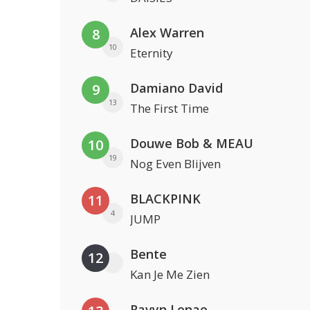
Alex Warren
8
10
Eternity
Damiano David
9
13
The First Time
Douwe Bob & MEAU
10
19
Nog Even Blijven
BLACKPINK
11
4
JUMP
Bente
12
Kan Je Me Zien
Ravyn Lenae