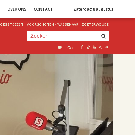
S
OVER ONS
CONTACT
Zaterdag 8 augustus
OEGSTGEEST
·
VOORSCHOTEN
·
WASSENAAR
·
ZOETERWOUDE
TIPS?!
·
Je luistert nu naar
uur 1 van 2
«
Vorig uur
Volgend uur
»
15.00