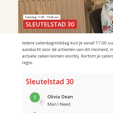
Zaterdag 17.00 - 19.00 uur
SLEUTELSTAD 30
Iedere zaterdagmiddag kun je vanaf 17.00 uur
aandacht voor dé artiesten van dit moment, m
actuele zaken komen voorbij. Kortom je zater
regio.
Sleutelstad 30
Olivia Dean
1
5
Man I Need