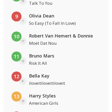
10
Talk To You
Olivia Dean
9
7
So Easy (To Fall In Love)
Robert Van Hemert & Donnie
10
17
Moët Dat Nou
Bruno Mars
11
12
Risk It All
Bella Kay
12
8
iloveitiloveitiloveit
Harry Styles
13
13
American Girls