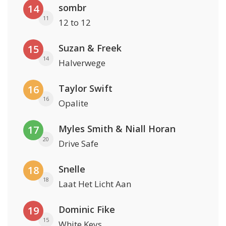
sombr
14
11
12 to 12
Suzan & Freek
15
14
Halverwege
Taylor Swift
16
16
Opalite
Myles Smith & Niall Horan
17
20
Drive Safe
Snelle
18
18
Laat Het Licht Aan
Dominic Fike
19
15
White Keys