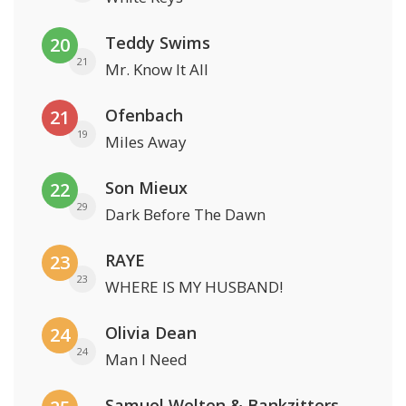
Teddy Swims
20
21
Mr. Know It All
Ofenbach
21
19
Miles Away
Son Mieux
22
29
Dark Before The Dawn
RAYE
23
23
WHERE IS MY HUSBAND!
Olivia Dean
24
24
Man I Need
Samuel Welten & Bankzitters