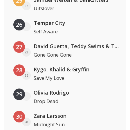
25
25
Uitslover
Temper City
26
Self Aware
David Guetta, Teddy Swims & Tones And I
27
22
Gone Gone Gone
Kygo, Khalid & Gryffin
28
26
Save My Love
Olivia Rodrigo
29
Drop Dead
Zara Larsson
30
28
Midnight Sun