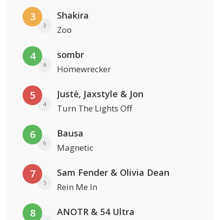
Shakira
3
3
Zoo
sombr
4
6
Homewrecker
Justė, Jaxstyle & Jon
5
4
Turn The Lights Off
Bausa
6
9
Magnetic
Sam Fender & Olivia Dean
7
5
Rein Me In
ANOTR & 54 Ultra
8