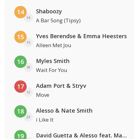
Shaboozy
14
14
A Bar Song (Tipsy)
Yves Berendse & Emma Heesters
15
15
Alleen Met Jou
Myles Smith
16
18
Wait For You
Adam Port & Stryv
17
12
Move
Alesso & Nate Smith
18
23
i Like It
David Guetta & Alesso feat. Madison Love
19