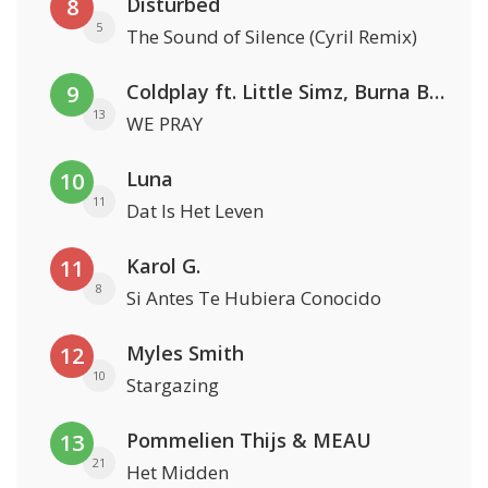
Disturbed
8
5
The Sound of Silence (Cyril Remix)
Coldplay ft. Little Simz, Burna Boy, Elyanna & Tini
9
13
WE PRAY
Luna
10
11
Dat Is Het Leven
Karol G.
11
8
Si Antes Te Hubiera Conocido
Myles Smith
12
10
Stargazing
Pommelien Thijs & MEAU
13
21
Het Midden