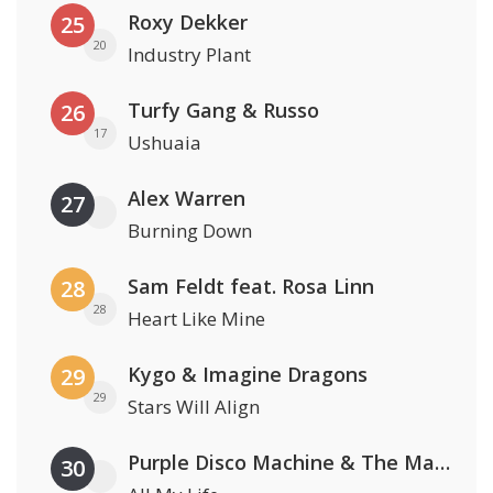
Roxy Dekker
25
20
Industry Plant
Turfy Gang & Russo
26
17
Ushuaia
Alex Warren
27
Burning Down
Sam Feldt feat. Rosa Linn
28
28
Heart Like Mine
Kygo & Imagine Dragons
29
29
Stars Will Align
Purple Disco Machine & The Magician
30