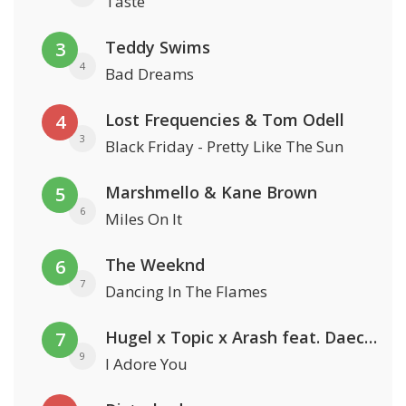
Taste
Teddy Swims
3
4
Bad Dreams
Lost Frequencies & Tom Odell
4
3
Black Friday - Pretty Like The Sun
Marshmello & Kane Brown
5
6
Miles On It
The Weeknd
6
7
Dancing In The Flames
Hugel x Topic x Arash feat. Daecolm
7
9
I Adore You