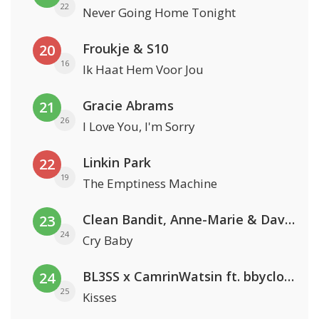
22
Never Going Home Tonight
Froukje & S10
20
16
Ik Haat Hem Voor Jou
Gracie Abrams
21
26
I Love You, I'm Sorry
Linkin Park
22
19
The Emptiness Machine
Clean Bandit, Anne-Marie & David Guetta
23
24
Cry Baby
BL3SS x CamrinWatsin ft. bbyclose
24
25
Kisses