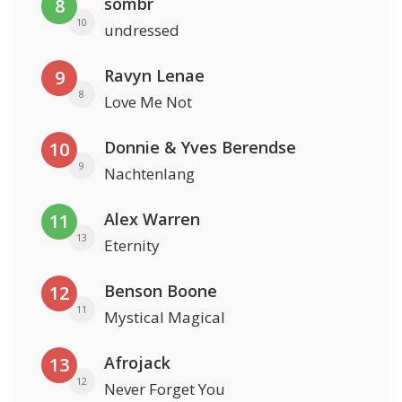
sombr
8
10
undressed
Ravyn Lenae
9
8
Love Me Not
Donnie & Yves Berendse
10
9
Nachtenlang
Alex Warren
11
13
Eternity
Benson Boone
12
11
Mystical Magical
Afrojack
13
12
Never Forget You