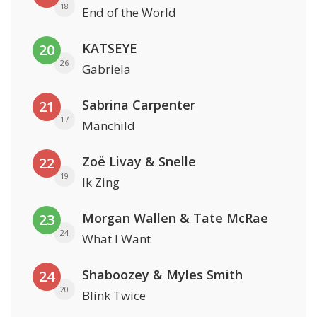
18
End of the World
KATSEYE
20
26
Gabriela
Sabrina Carpenter
21
17
Manchild
Zoë Livay & Snelle
22
19
Ik Zing
Morgan Wallen & Tate McRae
23
24
What I Want
Shaboozey & Myles Smith
24
20
Blink Twice