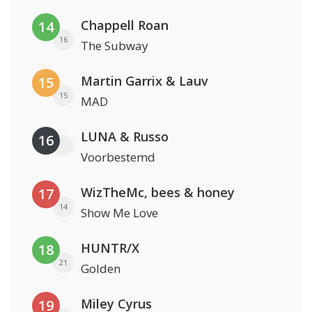
Chappell Roan
14
16
The Subway
Martin Garrix & Lauv
15
15
MAD
LUNA & Russo
16
Voorbestemd
WizTheMc, bees & honey
17
14
Show Me Love
HUNTR/X
18
21
Golden
Miley Cyrus
19