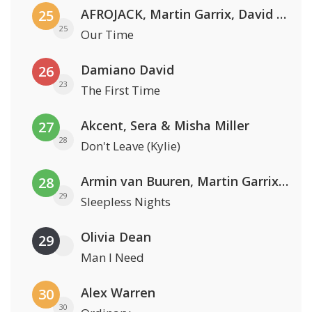
AFROJACK, Martin Garrix, David Guetta & Amél
25
25
Our Time
Damiano David
26
23
The First Time
Akcent, Sera & Misha Miller
27
28
Don't Leave (Kylie)
Armin van Buuren, Martin Garrix & Libby Whitehouse
28
29
Sleepless Nights
Olivia Dean
29
Man I Need
Alex Warren
30
30