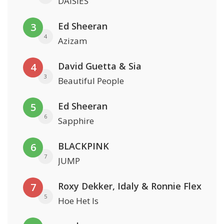
DAISIES
Ed Sheeran
3
4
Azizam
David Guetta & Sia
4
3
Beautiful People
Ed Sheeran
5
6
Sapphire
BLACKPINK
6
7
JUMP
Roxy Dekker, Idaly & Ronnie Flex
7
5
Hoe Het Is