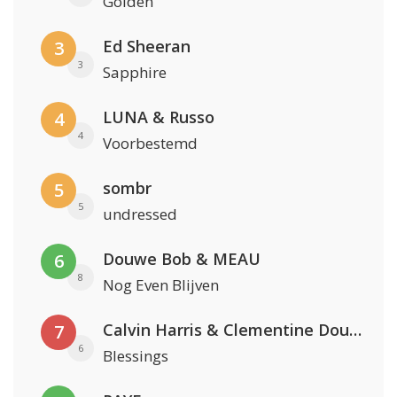
Golden
Ed Sheeran
3
3
Sapphire
LUNA & Russo
4
4
Voorbestemd
sombr
5
5
undressed
Douwe Bob & MEAU
6
8
Nog Even Blijven
Calvin Harris & Clementine Douglas
7
6
Blessings