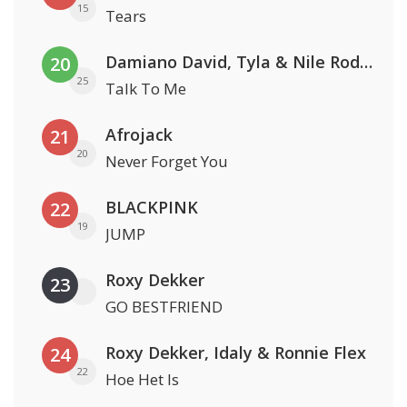
15
Tears
Damiano David, Tyla & Nile Rodgers
20
25
Talk To Me
Afrojack
21
20
Never Forget You
BLACKPINK
22
19
JUMP
Roxy Dekker
23
GO BESTFRIEND
Roxy Dekker, Idaly & Ronnie Flex
24
22
Hoe Het Is