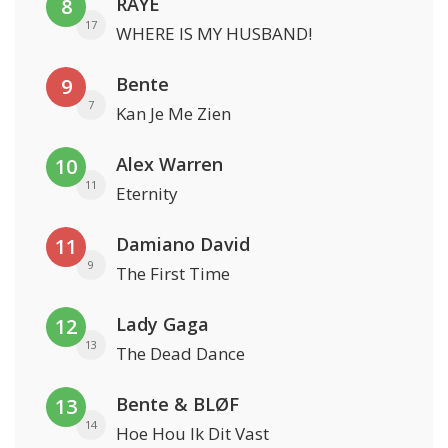
RAYE
8
17
WHERE IS MY HUSBAND!
Bente
9
7
Kan Je Me Zien
Alex Warren
10
11
Eternity
Damiano David
11
9
The First Time
Lady Gaga
12
13
The Dead Dance
Bente & BLØF
13
14
Hoe Hou Ik Dit Vast