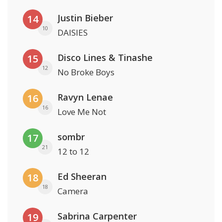
Justin Bieber
14
10
DAISIES
Disco Lines & Tinashe
15
12
No Broke Boys
Ravyn Lenae
16
16
Love Me Not
sombr
17
21
12 to 12
Ed Sheeran
18
18
Camera
Sabrina Carpenter
19