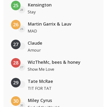
Kensington
25
28
Stay
Martin Garrix & Lauv
26
26
MAD
Claude
27
Amour
WizTheMc, bees & honey
28
27
Show Me Love
Tate McRae
29
TIT FOR TAT
Miley Cyrus
30
30