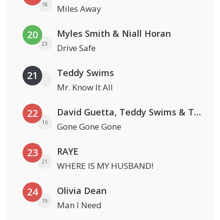
18
Miles Away
Myles Smith & Niall Horan
20
23
Drive Safe
Teddy Swims
21
Mr. Know It All
David Guetta, Teddy Swims & Tones And I
22
16
Gone Gone Gone
RAYE
23
21
WHERE IS MY HUSBAND!
Olivia Dean
24
19
Man I Need