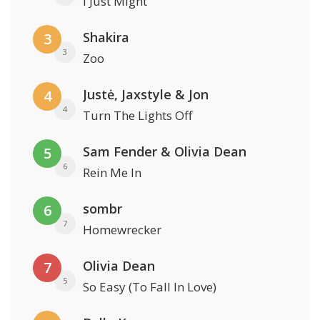
I Just Might
Shakira
3
3
Zoo
Justė, Jaxstyle & Jon
4
4
Turn The Lights Off
Sam Fender & Olivia Dean
5
6
Rein Me In
sombr
6
7
Homewrecker
Olivia Dean
7
5
So Easy (To Fall In Love)