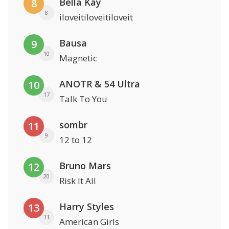
Bella Kay
8
8
iloveitiloveitiloveit
Bausa
9
10
Magnetic
ANOTR & 54 Ultra
10
17
Talk To You
sombr
11
9
12 to 12
Bruno Mars
12
20
Risk It All
Harry Styles
13
11
American Girls