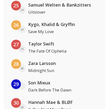
Samuel Welten & Bankzitters
25
24
Uitslover
Kygo, Khalid & Gryffin
26
26
Save My Love
Taylor Swift
27
25
The Fate Of Ophelia
Zara Larsson
28
28
Midnight Sun
Son Mieux
29
Dark Before The Dawn
Hannah Mae & BLØF
30
29