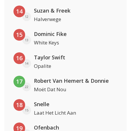
Suzan & Freek
14
12
Halverwege
Dominic Fike
15
13
White Keys
Taylor Swift
16
14
Opalite
Robert Van Hemert & Donnie
17
22
Moët Dat Nou
Snelle
18
15
Laat Het Licht Aan
Ofenbach
19